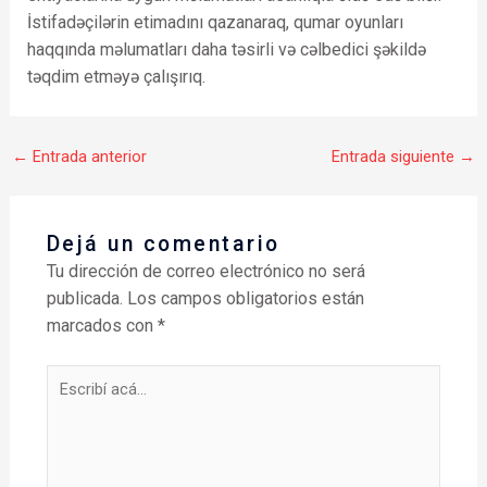
İstifadəçilərin etimadını qazanaraq, qumar oyunları
haqqında məlumatları daha təsirli və cəlbedici şəkildə
təqdim etməyə çalışırıq.
←
Entrada anterior
Entrada siguiente
→
Dejá un comentario
Tu dirección de correo electrónico no será
publicada.
Los campos obligatorios están
marcados con
*
Escribí
acá...