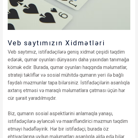
Veb saytımızın Xidmətləri
Veb saytımız, istifadəçilərə geniş xidmət çeşidi təqdim
edərək, qumar oyunları dünyasını daha yaxından tanımağa
kömək edir. Burada, qumar oyunları haqqında məlumatlar,
strateji təkliflər və sosial mühitdə qumarın yeri ilə bağlı
faydalı məzmunlar tapa bilərsiniz. İstifadəçilərin asanlıqla
axtarış etməsi və maraqlı məlumatlara çatması üçün hər
cür şərait yaradılmışdır.
Biz, qumarın sosial aspektlərini anlamaqla yanaşı,
istifadəçilərə əyləncəli və maarifləndirici məzmun təqdim
etməyi hədəfləyirik. Hər bir istifadəçi, burada öz
ehtiyaclarına uyğun məlumatları asanlıqla əldə edə bilər.