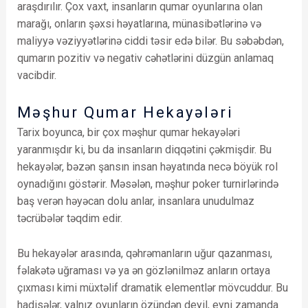
araşdırılır. Çox vaxt, insanların qumar oyunlarına olan
marağı, onların şəxsi həyatlarına, münasibətlərinə və
maliyyə vəziyyətlərinə ciddi təsir edə bilər. Bu səbəbdən,
qumarın pozitiv və negativ cəhətlərini düzgün anlamaq
vacibdir.
Məşhur Qumar Hekayələri
Tarix boyunca, bir çox məşhur qumar hekayələri
yaranmışdır ki, bu da insanların diqqətini çəkmişdir. Bu
hekayələr, bəzən şansın insan həyatında necə böyük rol
oynadığını göstərir. Məsələn, məşhur poker turnirlərində
baş verən həyəcan dolu anlar, insanlara unudulmaz
təcrübələr təqdim edir.
Bu hekayələr arasında, qəhrəmanların uğur qazanması,
fəlakətə uğraması və ya ən gözlənilməz anların ortaya
çıxması kimi müxtəlif dramatik elementlər mövcuddur. Bu
hadisələr, yalnız oyunların özündən deyil, eyni zamanda