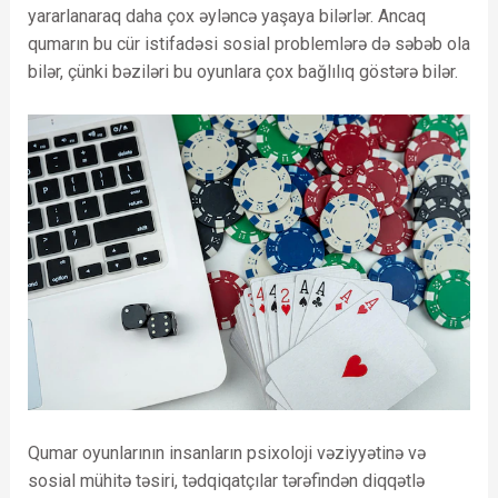
yararlanaraq daha çox əyləncə yaşaya bilərlər. Ancaq
qumarın bu cür istifadəsi sosial problemlərə də səbəb ola
bilər, çünki bəziləri bu oyunlara çox bağlılıq göstərə bilər.
Qumar oyunlarının insanların psixoloji vəziyyətinə və
sosial mühitə təsiri, tədqiqatçılar tərəfindən diqqətlə