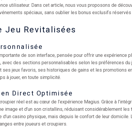
ience utilisateur. Dans cet article, nous vous proposons de déco
événements spéciaux, sans oublier les bonus exclusifs réservés
e Jeu Revitalisées
ersonnalisée
ortante de son interface, pensée pour offrir une expérience pl
on, avec des sections personnalisables selon les préférences du 
t ses jeux favoris, ses historiques de gains et les promotions e
 à jouer, en toute simplicité.
en Direct Optimisée
croupier réel est au cœur de l’expérience Magius. Grâce à l’inté
d’une image et d’un son cristallins, réduisant considérablement l
 d’un casino physique, mais depuis le confort de leur domicile. L
anges entre joueurs et croupiers.