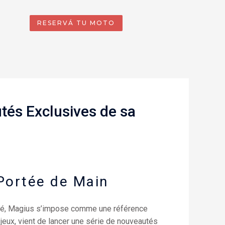
RESERVÁ TU MOTO
tés Exclusives de sa
 Portée de Main
alité, Magius s’impose comme une référence
 jeux, vient de lancer une série de nouveautés