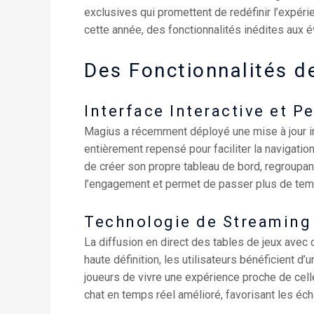
exclusives qui promettent de redéfinir l’expér
cette année, des fonctionnalités inédites aux 
Des Fonctionnalités d
Interface Interactive et P
Magius a récemment déployé une mise à jour imp
entièrement repensé pour faciliter la navigati
de créer son propre tableau de bord, regroupan
l’engagement et permet de passer plus de temps
Technologie de Streaming 
La diffusion en direct des tables de jeux avec 
haute définition, les utilisateurs bénéficient 
joueurs de vivre une expérience proche de celle
chat en temps réel amélioré, favorisant les éch