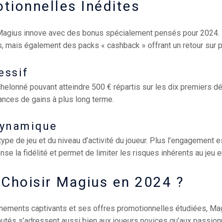
tionnelles Inédites
 Magius innove avec des bonus spécialement pensés pour 2024. 
, mais également des packs « cashback » offrant un retour sur p
essif
s échelonné pouvant atteindre 500 € répartis sur les dix premier
ances de gains à plus long terme.
Dynamique
e de jeu et du niveau d’activité du joueur. Plus l’engagement es
la fidélité et permet de limiter les risques inhérents au jeu en
 Choisir Magius en 2024 ?
ements captivants et ses offres promotionnelles étudiées, Magi
autés s’adressent aussi bien aux joueurs novices qu’aux passio