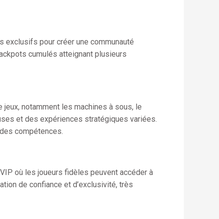
ts exclusifs pour créer une communauté
jackpots cumulés atteignant plusieurs
de jeux, notamment les machines à sous, le
euses et des expériences stratégiques variées.
t des compétences.
VIP où les joueurs fidèles peuvent accéder à
tion de confiance et d’exclusivité, très