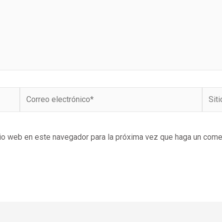
Correo
Sitio
electrónico*
Web
tio web en este navegador para la próxima vez que haga un come