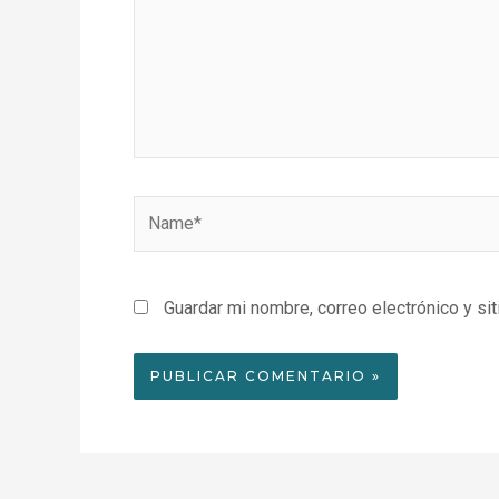
Name*
Guardar mi nombre, correo electrónico y si