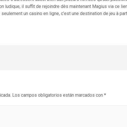
on ludique, il suffit de rejoindre dès maintenant Magius via ce li
 seulement un casino en ligne, c’est une destination de jeu à part 
icada.
Los campos obligatorios están marcados con
*