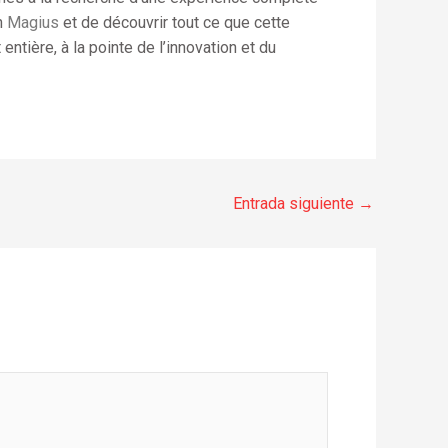
en
Magius
et de découvrir tout ce que cette
entière, à la pointe de l’innovation et du
Entrada siguiente
→