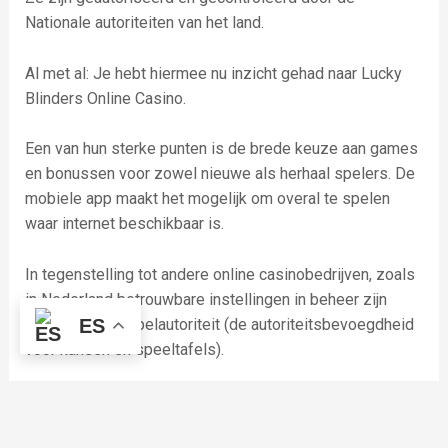
Nationale autoriteiten van het land.
Al met al: Je hebt hiermee nu inzicht gehad naar Lucky
Blinders Online Casino.
Een van hun sterke punten is de brede keuze aan games
en bonussen voor zowel nieuwe als herhaal spelers. De
mobiele app maakt het mogelijk om overal te spelen
waar internet beschikbaar is.
In tegenstelling tot andere online casinobedrijven, zoals
in Nederland betrouwbare instellingen in beheer zijn
vanuit de Kansspelautoriteit (de autoriteitsbevoegdheid
ES
voor kansen en speeltafels).
←
Entrada anterior
Entrada siguiente
→