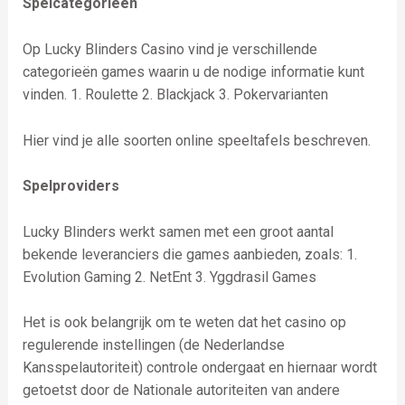
Spelcategorieën
Op Lucky Blinders Casino vind je verschillende
categorieën games waarin u de nodige informatie kunt
vinden. 1. Roulette 2. Blackjack 3. Pokervarianten
Hier vind je alle soorten online speeltafels beschreven.
Spelproviders
Lucky Blinders werkt samen met een groot aantal
bekende leveranciers die games aanbieden, zoals: 1.
Evolution Gaming 2. NetEnt 3. Yggdrasil Games
Het is ook belangrijk om te weten dat het casino op
regulerende instellingen (de Nederlandse
Kansspelautoriteit) controle ondergaat en hiernaar wordt
getoetst door de Nationale autoriteiten van andere