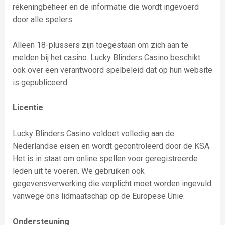
rekeningbeheer en de informatie die wordt ingevoerd
door alle spelers.
Alleen 18-plussers zijn toegestaan om zich aan te
melden bij het casino. Lucky Blinders Casino beschikt
ook over een verantwoord spelbeleid dat op hun website
is gepubliceerd.
Licentie
Lucky Blinders Casino voldoet volledig aan de
Nederlandse eisen en wordt gecontroleerd door de KSA.
Het is in staat om online spellen voor geregistreerde
leden uit te voeren. We gebruiken ook
gegevensverwerking die verplicht moet worden ingevuld
vanwege ons lidmaatschap op de Europese Unie.
Ondersteuning