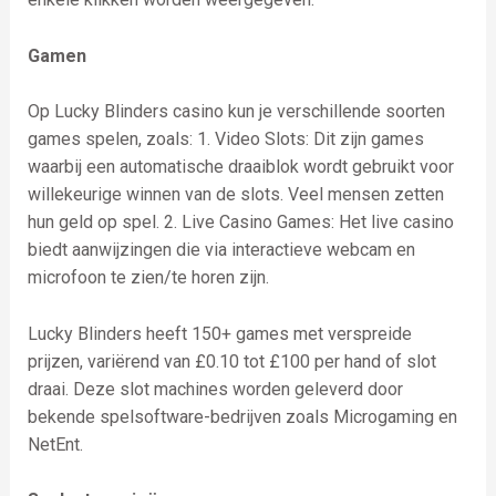
Gamen
Op Lucky Blinders casino kun je verschillende soorten
games spelen, zoals: 1. Video Slots: Dit zijn games
waarbij een automatische draaiblok wordt gebruikt voor
willekeurige winnen van de slots. Veel mensen zetten
hun geld op spel. 2. Live Casino Games: Het live casino
biedt aanwijzingen die via interactieve webcam en
microfoon te zien/te horen zijn.
Lucky Blinders heeft 150+ games met verspreide
prijzen, variërend van £0.10 tot £100 per hand of slot
draai. Deze slot machines worden geleverd door
bekende spelsoftware-bedrijven zoals Microgaming en
NetEnt.