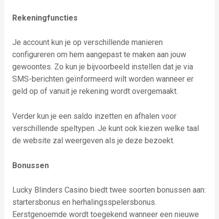
Rekeningfuncties
Je account kun je op verschillende manieren
configureren om hem aangepast te maken aan jouw
gewoontes. Zo kun je bijvoorbeeld instellen dat je via
SMS-berichten geïnformeerd wilt worden wanneer er
geld op of vanuit je rekening wordt overgemaakt.
Verder kun je een saldo inzetten en afhalen voor
verschillende speltypen. Je kunt ook kiezen welke taal
de website zal weergeven als je deze bezoekt.
Bonussen
Lucky Blinders Casino biedt twee soorten bonussen aan:
startersbonus en herhalingsspelersbonus.
Eerstgenoemde wordt toegekend wanneer een nieuwe