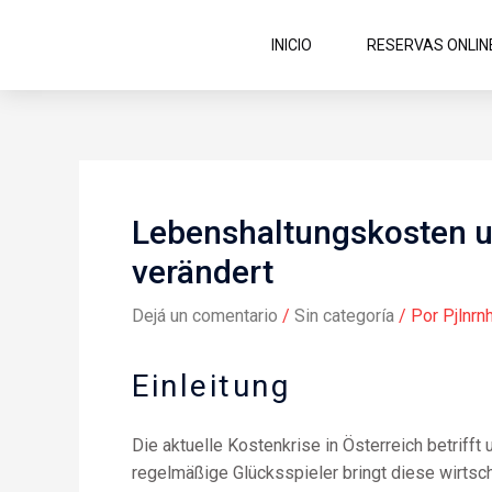
Ir
al
INICIO
RESERVAS ONLIN
contenido
Lebenshaltungskosten un
verändert
Dejá un comentario
/
Sin categoría
/ Por
Pjlnrnh
Einleitung
Die aktuelle Kostenkrise in Österreich betrifft
regelmäßige Glücksspieler bringt diese wirtsch