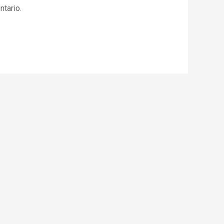
ntario.