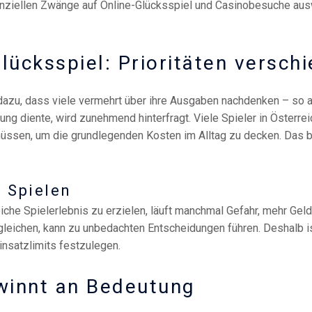
nanziellen Zwänge auf Online-Glücksspiel und Casinobesuche aus
lücksspiel: Prioritäten verschi
azu, dass viele vermehrt über ihre Ausgaben nachdenken – so a
ng diente, wird zunehmend hinterfragt. Viele Spieler in Österrei
üssen, um die grundlegenden Kosten im Alltag zu decken. Das 
 Spielen
iche Spielerlebnis zu erzielen, läuft manchmal Gefahr, mehr Gel
gleichen, kann zu unbedachten Entscheidungen führen. Deshalb is
Einsatzlimits festzulegen.
winnt an Bedeutung