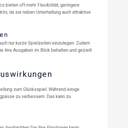
s bieten oft mehr Flexibilität, geringere
aktiv, da sie neben Unterhaltung auch attraktive
ten
auch nur kurze Spielzeiten einzulegen. Zudem
e ihre Ausgaben im Blick behalten und gezielt
Auswirkungen
tellung zum Glücksspiel. Während einige
 Engpässe zu verbessern. Das kann zu
zen, beobachten Sie Ihre Emotionen beim