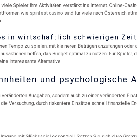
ele Spieler ihre Aktivitäten verstärkt ins Internet. Online-Casino
lattformen wie
spinfest casino
sind für viele nach Österreich attr
.
s in wirtschaftlich schwierigen Zei
nen Tempo zu spielen, mit kleineren Beträgen anzufangen oder 
saktionen helfen, das Budget optimal zu nutzen. Für Spieler, di
ine interessante Alternative.
hnheiten und psychologische 
zu veränderten Ausgaben, sondern auch zu einer veränderten Eins
n die Versuchung, durch riskantere Einsätze schnell finanzielle
 Umgang mit Glücksspiel essenziell. Setzen Sie sich klare Gren