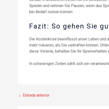
Spielen und nehmen Sie Pausen, wenn das Spielv
bei Bedarf nutzen können.
Fazit: So gehen Sie gu
Die Kostenkrise beeinflusst unser Leben und au
mehr riskieren, als Sie verkraften können. Onl
diese Vorteile, behalten Sie Ihr Spielverhalten
In schwierigen Zeiten zahlt sich ein verantwor
←
Entrada anterior