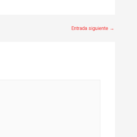
Entrada siguiente
→