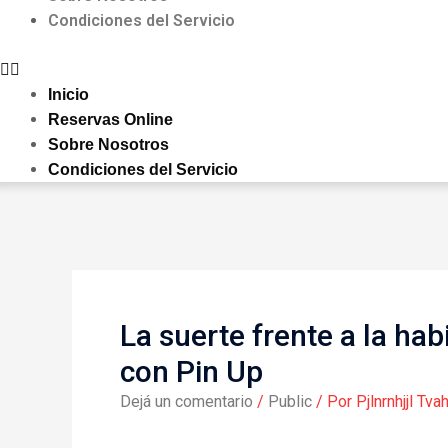
Condiciones del Servicio
Inicio
Reservas Online
Sobre Nosotros
Condiciones del Servicio
La suerte frente a la hab
con Pin Up
Dejá un comentario
/
Public
/ Por
Pjlnrnhjjl Tvah