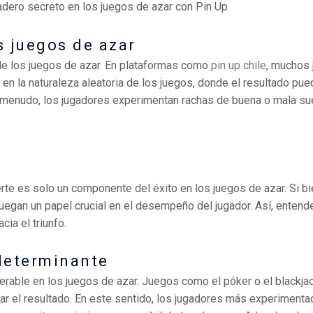
dadero secreto en los juegos de azar con Pin Up
os juegos de azar
de los juegos de azar. En plataformas como
pin up chile
, muchos 
 en la naturaleza aleatoria de los juegos, donde el resultado pu
. A menudo, los jugadores experimentan rachas de buena o mala sue
rte es solo un componente del éxito en los juegos de azar. Si bi
juegan un papel crucial en el desempeño del jugador. Así, entende
ia el triunfo.
determinante
derable en los juegos de azar. Juegos como el póker o el blackja
ar el resultado. En este sentido, los jugadores más experimenta