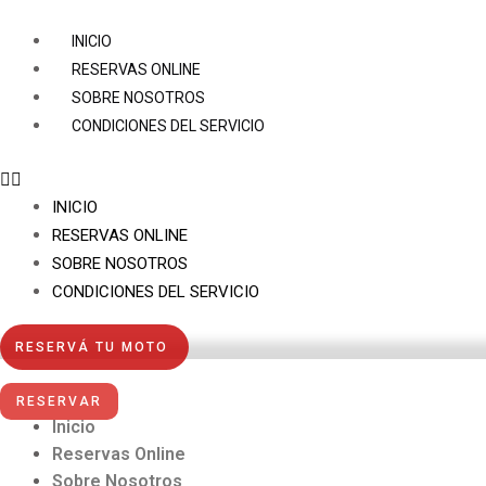
Ir
al
INICIO
contenido
RESERVAS ONLINE
SOBRE NOSOTROS
CONDICIONES DEL SERVICIO
INICIO
RESERVAS ONLINE
SOBRE NOSOTROS
CONDICIONES DEL SERVICIO
RESERVÁ TU MOTO
RESERVAR
Inicio
Reservas Online
Sobre Nosotros