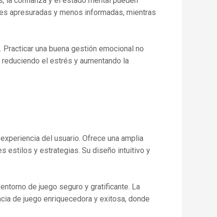
, la confianza y el estado mental pueden
ones apresuradas y menos informadas, mientras
n. Practicar una buena gestión emocional no
, reduciendo el estrés y aumentando la
experiencia del usuario. Ofrece una amplia
estilos y estrategias. Su diseño intuitivo y
entorno de juego seguro y gratificante. La
ncia de juego enriquecedora y exitosa, donde