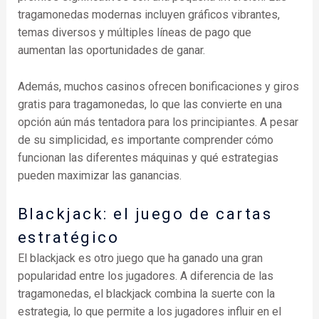
tragamonedas modernas incluyen gráficos vibrantes,
temas diversos y múltiples líneas de pago que
aumentan las oportunidades de ganar.
Además, muchos casinos ofrecen bonificaciones y giros
gratis para tragamonedas, lo que las convierte en una
opción aún más tentadora para los principiantes. A pesar
de su simplicidad, es importante comprender cómo
funcionan las diferentes máquinas y qué estrategias
pueden maximizar las ganancias.
Blackjack: el juego de cartas
estratégico
El blackjack es otro juego que ha ganado una gran
popularidad entre los jugadores. A diferencia de las
tragamonedas, el blackjack combina la suerte con la
estrategia, lo que permite a los jugadores influir en el