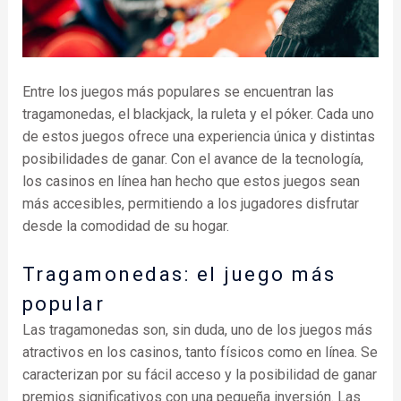
Entre los juegos más populares se encuentran las
tragamonedas, el blackjack, la ruleta y el póker. Cada uno
de estos juegos ofrece una experiencia única y distintas
posibilidades de ganar. Con el avance de la tecnología,
los casinos en línea han hecho que estos juegos sean
más accesibles, permitiendo a los jugadores disfrutar
desde la comodidad de su hogar.
Tragamonedas: el juego más
popular
Las tragamonedas son, sin duda, uno de los juegos más
atractivos en los casinos, tanto físicos como en línea. Se
caracterizan por su fácil acceso y la posibilidad de ganar
premios significativos con una pequeña inversión. Las