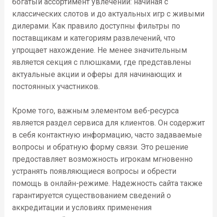
богатый ассортимент увлечений: начиная с
классических слотов и до актуальных игр с живыми
дилерами. Как правило доступны фильтры по
поставщикам и категориям развлечений, что
упрощает нахождение. Не менее значительным
является секция с плюшками, где представлены
актуальные акции и оферы для начинающих и
постоянных участников.
Кроме того, важным элементом веб-ресурса
является раздел сервиса для клиентов. Он содержит
в себя контактную информацию, часто задаваемые
вопросы и обратную форму связи. Это решение
предоставляет возможность игрокам мгновенно
устранять появляющиеся вопросы и обрести
помощь в онлайн-режиме. Надежность сайта также
гарантируется существованием сведений о
аккредитации и условиях применения