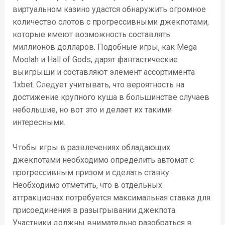
виртуальном казино удастся обнаружить огромное
количество слотов с прогрессивными джекпотами,
которые имеют возможность составлять
миллионов долларов. Подобные игры, как Mega
Moolah и Hall of Gods, дарят фантастические
выигрыши и составляют элемент ассортимента
1xbet. Следует учитывать, что вероятность на
достижение крупного куша в большинстве случаев
небольшие, но вот это и делает их такими
интересными.
Чтобы игры в развлечениях обладающих
джекпотами необходимо определить автомат с
прогрессивным призом и сделать ставку.
Необходимо отметить, что в отдельных
аттракционах потребуется максимальная ставка для
присоединения в разыгрывании джекпота.
Участники должны внимательно разобраться в