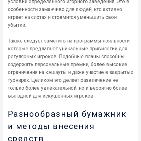
условий определенного игорного заведения. Это в
особенности заманчиво для людей, кто активно
играет на слотах и стремится уменьшить свои
убытки.
Также следует заметить на программы лояльности,
которые предлагают уникальные привилегии для
регулярных игроков. Подобные планы способны
содержать персональные премии, более высокие
ограничения на кэшауты и даже участие в закрытых
турнирах. Целиком это делает развлечение не
только более увлекательной, но и вероятно более
выгодной для искушенных игроков.
Разнообразный бумажник
и методы внесения
средств