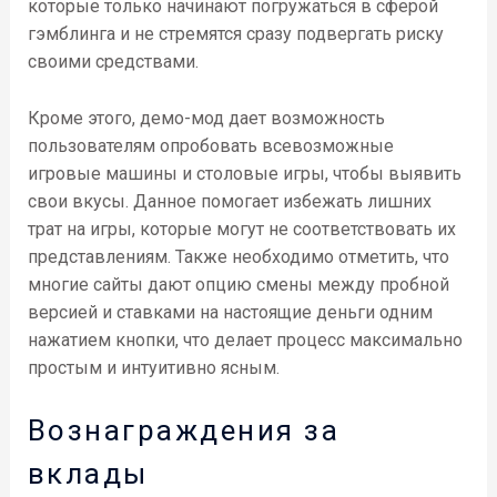
которые только начинают погружаться в сферой
гэмблинга и не стремятся сразу подвергать риску
своими средствами.
Кроме этого, демо-мод дает возможность
пользователям опробовать всевозможные
игровые машины и столовые игры, чтобы выявить
свои вкусы. Данное помогает избежать лишних
трат на игры, которые могут не соответствовать их
представлениям. Также необходимо отметить, что
многие сайты дают опцию смены между пробной
версией и ставками на настоящие деньги одним
нажатием кнопки, что делает процесс максимально
простым и интуитивно ясным.
Вознаграждения за
вклады