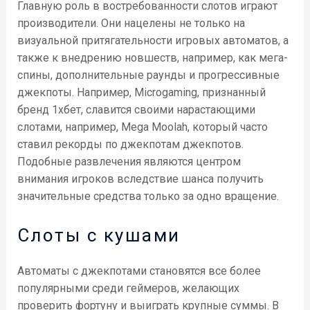
Главную роль в востребованности слотов играют
производители. Они нацелены не только на
визуальной притягательности игровых автоматов, а
также к внедрению новшеств, например, как мега-
спины, дополнительные раунды и прогрессивные
джекпоты. Например, Microgaming, признанный
бренд 1хбет, славится своими нарастающими
слотами, например, Mega Moolah, который часто
ставил рекорды по джекпотам джекпотов.
Подобные развлечения являются центром
внимания игроков вследствие шанса получить
значительные средства только за одно вращение.
Слоты с кушами
Автоматы с джекпотами становятся все более
популярными среди геймеров, желающих
проверить фортуну и выиграть крупные суммы. В