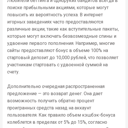
Любители беттинга и одноруких бандитов всегда в
поиске прибыльными акциями, которые могут
повысить их вероятность успеха. В интернет
игорных заведениях часто предоставляются
различные акции, такие как вступительные пакеты,
которые могут включать безвозмездные спины и
удвоение первого пополнения. Например, многие
сайты предоставляют бонус в объеме 100% на
стартовый депозит до 10,000 рублей, что позволяет
участникам стартовать с удвоенной суммой на
счету.
Дополнительно очередная распространенная
предложение — это возврат денег. Она дает
возможность получить обратно процент
проигранных средств назад на аккаунт
пользователя. Как правило объем кэшбэк-бонуса
колеблется в пределах от 5% до 15%, согласно