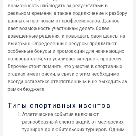
возможность наблюдать за результатами в
реальном времени, а также подключение к разбору
данных и прогнозам от профессионалов. Данное
дает возможность участникам делать более
взвешенные решения, и повышать свои шансы на
выигрыш. Определенные ресурсы предлагают
особенные бонусы и промоакции для начинающих
пользователей, что усиливает интерес к процессу.
Впрочем стоит помнить, что участие в спортивных
ставках имеет риски, в связи с этим необходимо
всегда оставаться ответственным и не выходить за
рамки бюджета.
Типы спортивных ивентов
Атлетические события включают
разнообразный спектр акций, от мастерских
турниров до любительских турниров. Одним