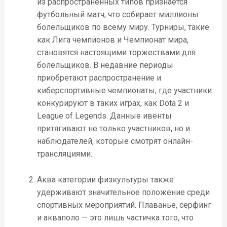
из распространённых типов признаётся
футбольный матч, что собирает миллионы
болельщиков по всему миру. Турниры, такие
как Лига чемпионов и Чемпионат мира,
становятся настоящими торжествами для
болельщиков. В недавние периоды
приобретают распространение и
киберспортивные чемпионаты, где участники
конкурируют в таких играх, как Dota 2 и
League of Legends. Данные ивенты
притягивают не только участников, но и
наблюдателей, которые смотрят онлайн-
трансляциями.
Аква категории физкультуры также
удерживают значительное положение среди
спортивных мероприятий. Плаванье, серфинг
и акваполо — это лишь частичка того, что