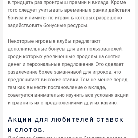
в тридцать раз проигрыш премии и вклада. Кроме
того следует учитывать временные рамки действия
бонуса и лимиты по играм, в которых разрешено
задействовать бонусные ресурсы.
Некоторые игровые клубы предлагают
дополнительные бонусы для вип-пользователей,
среди которых увеличенные пределы на снятие
денег и персональные предложения. Это сделает
развлечение более заманчивой для игроков, что
предпочитает высокие ставки. Тем не менее перед
тем как вынести постановление о вкладе,
советуется внимательно изучить все условия акции
и сравнить их с предложениями других казино.
Акции для любителей ставок
и слотов.