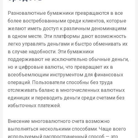
Разновалютные бумажники превращаются в все
более востребованными среди клиентов, которые
желают иметь доступ к различным деноминациям
в одном месте. Эти платформы дают возможность
легко управлять деньгами и быстро обменивать их
в случае надобности. Эти бумажники
поддерживают не исключительно обычные деньги,
но и цифровые валюты, что превращает их в
всеобъемлющим инструментом для финансовых
операций. Пользователи способны без труда
отслеживать баланс в многочисленных валютных
единицах и переводить деньги среди счетами без
избыточных платежей.
Внесение многовалютного счета возможно
выполняться несколькими способами. Чаще всего
используемый распространенный способ — это