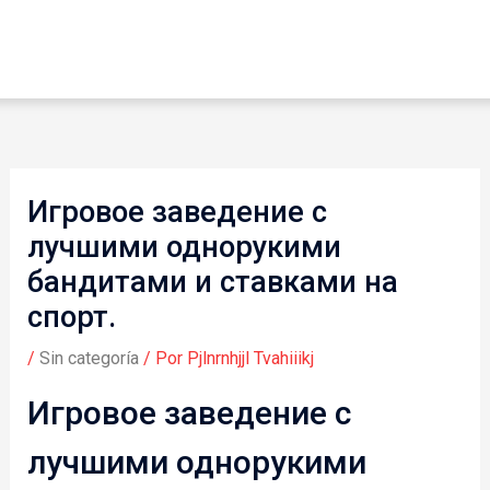
Игровое заведение с
лучшими однорукими
бандитами и ставками на
спорт.
/
Sin categoría
/ Por
Pjlnrnhjjl Tvahiiikj
Игровое заведение с
лучшими однорукими