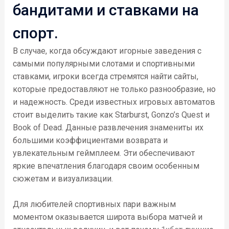
бандитами и ставками на
спорт.
В случае, когда обсуждают игорные заведения с
самыми популярными слотами и спортивными
ставками, игроки всегда стремятся найти сайты,
которые предоставляют не только разнообразие, но
и надежность. Среди известных игровых автоматов
стоит выделить такие как Starburst, Gonzo’s Quest и
Book of Dead. Данные развлечения знамениты их
большими коэффициентами возврата и
увлекательным геймплеем. Эти обеспечивают
яркие впечатления благодаря своим особенным
сюжетам и визуализации.
Для любителей спортивных пари важным
моментом оказывается широта выбора матчей и