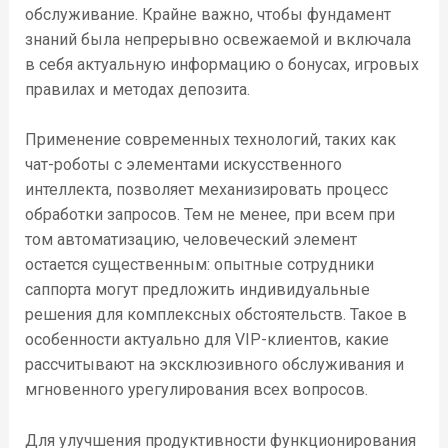
обслуживание. Крайне важно, чтобы фундамент
знаний была непрерывно освежаемой и включала
в себя актуальную информацию о бонусах, игровых
правилах и методах депозита.
Применение современных технологий, таких как
чат-роботы с элементами искусственного
интеллекта, позволяет механизировать процесс
обработки запросов. Тем не менее, при всем при
том автоматизацию, человеческий элемент
остается существенным: опытные сотрудники
саппорта могут предложить индивидуальные
решения для комплексных обстоятельств. Такое в
особенности актуально для VIP-клиентов, какие
рассчитывают на эксклюзивного обслуживания и
мгновенного урегулирования всех вопросов.
Для улучшения продуктивности функционирования