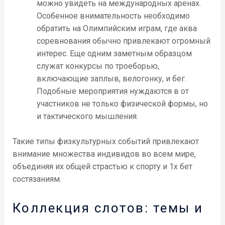
можно увидеть на международных аренах.
Особенное внимательность необходимо
обратить на Олимпийским играм, где аква
соревнования обычно привлекают огромный
интерес. Еще одним заметным образцом
служат конкурсы по троеборью,
включающие заплыв, велогонку, и бег.
Подобные мероприятия нуждаются в от
участников не только физической формы, но
и тактического мышления.
Такие типы физкультурных событий привлекают
внимание множества индивидов во всем мире,
объединяя их общей страстью к спорту и 1х бет
состязаниям.
Коллекция слотов: темы и