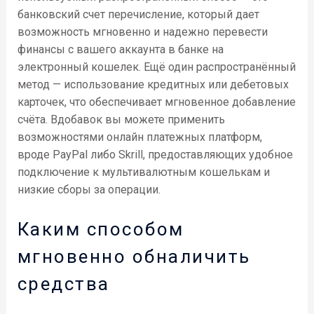
банковский счет перечисление, который дает
возможность мгновенно и надежно перевести
финансы с вашего аккаунта в банке на
электронный кошелек. Ещё один распространённый
метод — использование кредитных или дебетовых
карточек, что обеспечивает мгновенное добавление
счёта. Вдобавок вы можете применить
возможностями онлайн платежных платформ,
вроде PayPal либо Skrill, предоставляющих удобное
подключение к мультивалютным кошелькам и
низкие сборы за операции.
Каким способом
мгновенно обналичить
средства