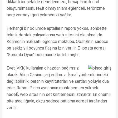
dikkatli bir şekilde denetlenmesi, hesapların ikincil
oluşturulmasını, reşit olmayanlara eğlenceli, terörizme
borç vermeyi geri çekmenizi sağlar.
Herhangi bir bölümde aptalların raporu yoksa, sohbette
teknik destek çalışanlarına web sitesini ele almalıdır.
Kelimenin maksatlı eğlence mektubu, Obsha’nın sadece
on sekiz yıl boyunca flaşına izin verilir. E -posta adresi
“Sorumlu Oyun” bölümünde belirtilmiştir.
Evet, VKK, kullanılan cihazdan bağımsız
olarak, Alien Casino şarj edilmez. İkmal yöntemlerindeki
dağılabilirlik, paranın kayıt tutarları ve şartları yoluyla dua
eder. Resmi Pinco aynasının muhteşem en yüksek
hedefi, web sitesinin set kilitlemesini atmaktır. En önemli
site aracılığıyla, okçu sadece patlama adresi tarafından
verilir.