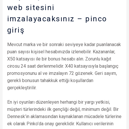
web sitesini
imzalayacaksınız – pinco
giriş
Mevcut marka ve bir sonraki seviyeye kadar puanlanacak
puan sayısı kişisel hesabınızda izlenebilir. Kazananlar,
X50 katsayısı ile bir bonus hesabı alın. Zorunlu kağıt
cirosu 24 saat derlenmelidir. X40 katsayısıyla başlangıç ​​
promosyonunu al ve imzalayın 72 gözenek. Geri sayım,
gerekli bonusun tahakkuk ettiği koşullardan
gerçekleştirilir.
En iyi oyunları düzenleyen herhangi bir yargı yetkisi,
müşteri türlerindeki ilk gençliği değil, minimum değil. Bir
Dennesk’in aklamasından kaynaklanan mücadele türlerine
ek olarak Pinko’da onay gereklidir. Kullanıcı verilerinin