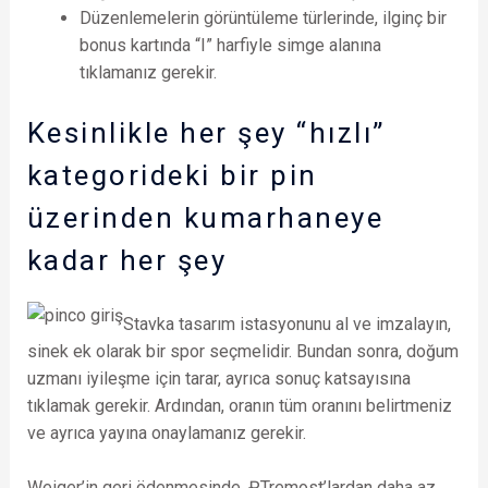
Düzenlemelerin görüntüleme türlerinde, ilginç bir
bonus kartında “I” harfiyle simge alanına
tıklamanız gerekir.
Kesinlikle her şey “hızlı”
kategorideki bir pin
üzerinden kumarhaneye
kadar her şey
Stavka tasarım istasyonunu al ve imzalayın,
sinek ek olarak bir spor seçmelidir. Bundan sonra, doğum
uzmanı iyileşme için tarar, ayrıca sonuç katsayısına
tıklamak gerekir. Ardından, oranın tüm oranını belirtmeniz
ve ayrıca yayına onaylamanız gerekir.
Weiger’in geri ödenmesinde, ₽Tremost’lardan daha az