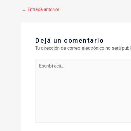
←
Entrada anterior
Dejá un comentario
Tu dirección de correo electrónico no será publ
Escribí
acá...