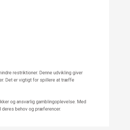
indre restriktioner. Denne udvikling giver
 Det er vigtigt for spillere at træffe
 sikker og ansvarlig gamblingoplevelse. Med
il deres behov og præferencer.