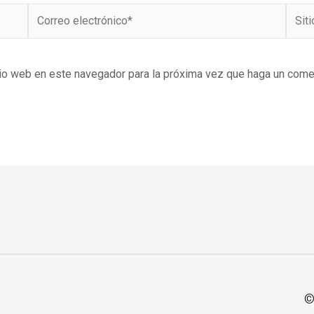
Correo
Sitio
electrónico*
Web
tio web en este navegador para la próxima vez que haga un come
©