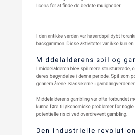
licens
for at finde de bedste muligheder.
I den antikke verden var hasardspil dybt forank
backgammon. Disse aktiviteter var ikke kun en ki
Middelalderens spil og ga
I middelalderen blev spil mere strukturerede, o
deres begyndelse i denne periode. Spil som poker
gennem årene. Klassikerne i gamblingverdenen 
Middelalderens gambling var ofte forbundet m
kunne føre til økonomiske problemer for nogle 
potentielle risici ved overdrevent gambling.
Den industrielle revoluti