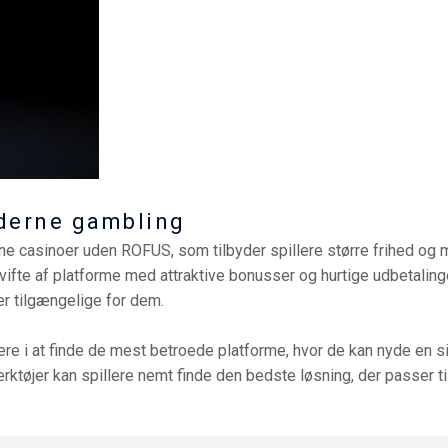
derne gambling
ne casinoer uden ROFUS, som tilbyder spillere større frihed og m
ifte af platforme med attraktive bonusser og hurtige udbetalinger.
er tilgængelige for dem.
lere i at finde de mest betroede platforme, hvor de kan nyde en
tøjer kan spillere nemt finde den bedste løsning, der passer t