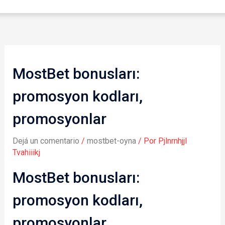
MostBet bonusları:
promosyon kodları,
promosyonlar
Dejá un comentario
/
mostbet-oyna
/ Por
Pjlnrnhjjl
Tvahiiikj
MostBet bonusları:
promosyon kodları,
promosyonlar