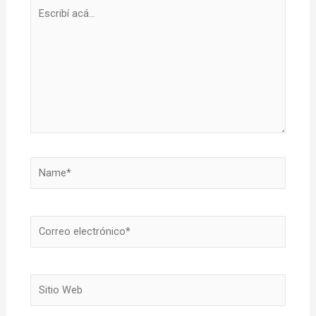
Escribí
acá...
Name*
Correo
electrónico*
Sitio
Web