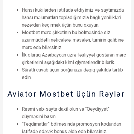
Hansı kukilərdən istifadə etdiyimiz və saytımızda
hansı məlumatları topladığımızla bağlı yenilikləri
nəzərdən keçirmək üçün bunu oxuyun.
Mostbet mərc şirkətinin bu bölməsində siz
uzunmüddətli nəticələrə, məsələn, turnirin qalibinə
mərc edə bilərsiniz.
İlk olaraq Azərbaycan üzrə fəaliyyət göstərən mərc
şirkətlərini aşağıdakı kimi qiymətləndir bilərik.
Sürətli cavab üçün sorğunuzu dəqiq şəkildə tərtib
edin.
Aviator Mostbet üçün Rəylər
Rəsmi veb-sayta daxil olun və “Qeydiyyat”
düyməsini basın.
“Təqdimatlar” bölməsində promosyon kodundan
istifadə edərək bonus əldə edə bilərsiniz.