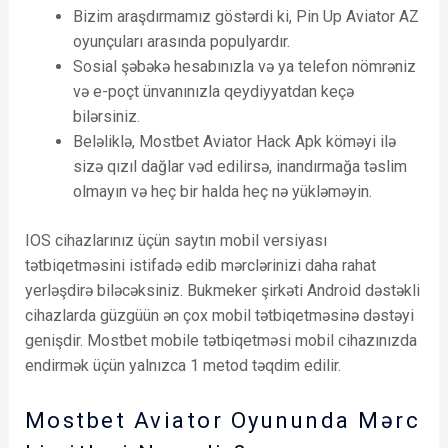
Bizim araşdırmamız göstərdi ki, Pin Up Aviator AZ
oyunçuları arasında populyardır.
Sosial şəbəkə hesabınızla və ya telefon nömrəniz
və e-poçt ünvanınızla qeydiyyatdan keçə
bilərsiniz.
Beləliklə, Mostbet Aviator Hack Apk köməyi ilə
sizə qızıl dağlar vəd edilirsə, inandırmağa təslim
olmayın və heç bir halda heç nə yükləməyin.
IOS cihazlarınız üçün saytın mobil versiyası
tətbiqetməsini istifadə edib mərclərinizi daha rahat
yerləşdirə biləcəksiniz. Bukmeker şirkəti Android dəstəkli
cihazlarda güzgüün ən çox mobil tətbiqetməsinə dəstəyi
genişdir. Mostbet mobile tətbiqetməsi mobil cihazınızda
endirmək üçün yalnızca 1 metod təqdim edilir.
Mostbet Aviator Oyununda Mərc