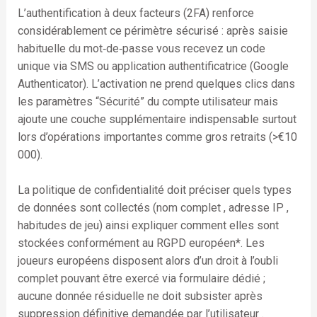
L’authentification à deux facteurs (2FA) renforce
considérablement ce périmètre sécurisé : après saisie
habituelle du mot‑de‑passe vous recevez un code
unique via SMS ou application authentificatrice (Google
Authenticator). L’activation ne prend quelques clics dans
les paramètres “Sécurité” du compte utilisateur mais
ajoute une couche supplémentaire indispensable surtout
lors d’opérations importantes comme gros retraits (>€10
000).
La politique de confidentialité doit préciser quels types
de données sont collectés (nom complet , adresse IP ,
habitudes de jeu) ainsi expliquer comment elles sont
stockées conformément au RGPD européen*. Les
joueurs européens disposent alors d’un droit à l’oubli
complet pouvant être exercé via formulaire dédié ;
aucune donnée résiduelle ne doit subsister après
suppression définitive demandée par l’utilisateur .