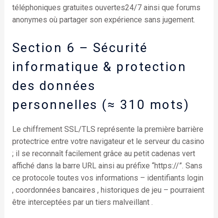
téléphoniques gratuites ouvertes24/7 ainsi que forums
anonymes où partager son expérience sans jugement.
Section 6 – Sécurité
informatique & protection
des données
personnelles (≈ 310 mots)
Le chiffrement SSL/TLS représente la première barrière
protectrice entre votre navigateur et le serveur du casino
; il se reconnaît facilement grâce au petit cadenas vert
affiché dans la barre URL ainsi au préfixe “https://”. Sans
ce protocole toutes vos informations – identifiants login
, coordonnées bancaires , historiques de jeu – pourraient
être interceptées par un tiers malveillant .