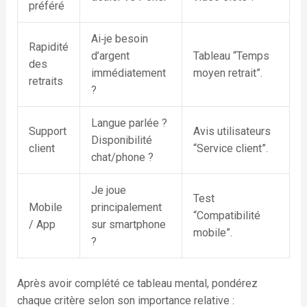
préféré
Ai‑je besoin
Rapidité
d’argent
Tableau “Temps
des
immédiatement
moyen retrait”.
retraits
?
Langue parlée ?
Support
Avis utilisateurs
Disponibilité
client
“Service client”.
chat/phone ?
Je joue
Test
Mobile
principalement
“Compatibilité
/ App
sur smartphone
mobile”.
?
Après avoir complété ce tableau mental, pondérez
chaque critère selon son importance relative :