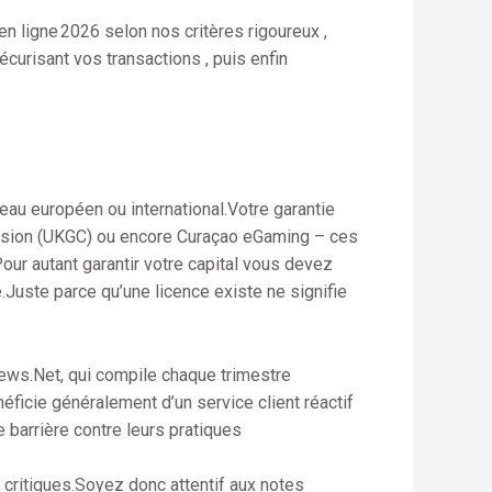
 ligne 2026 selon nos critères rigoureux ,
curisant vos transactions , puis enfin
iveau européen ou international.Votre garantie
ssion (UKGC) ou encore Curaçao eGaming – ces
our autant garantir votre capital vous devez
Juste parce qu’une licence existe ne signifie
ews.Net, qui compile chaque trimestre
éficie généralement d’un service client réactif
 barrière contre leurs pratiques
critiques.Soyez donc attentif aux notes