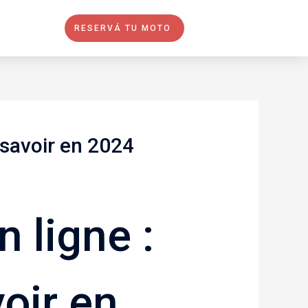
RESERVÁ TU MOTO
 savoir en 2024
 ligne :
oir en