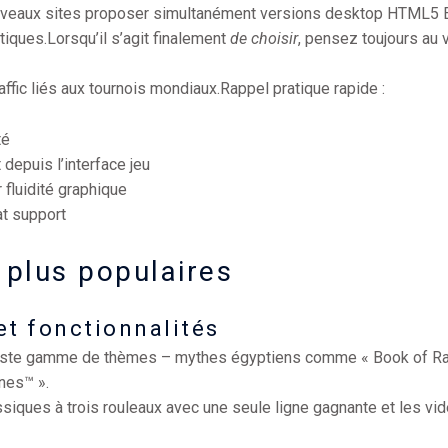
veaux sites proposer simultanément versions desktop HTML5 ET
tiques.Lorsqu’il s’agit finalement
de choisir
, pensez toujours au
affic liés aux tournois mondiaux.Rappel pratique rapide :
té
epuis l’interface jeu
 fluidité graphique
at support
 plus populaires
et fonctionnalités
vaste gamme de thèmes – mythes égyptiens comme « Book of Ra »
nes™ ».
ssiques à trois rouleaux avec une seule ligne gagnante et les v