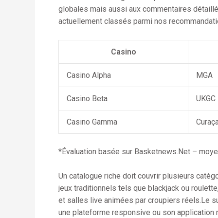
globales mais aussi aux commentaires détaillé
actuellement classés parmi nos recommandati
Casino
Casino Alpha
MGA
Casino Beta
UKGC
Casino Gamma
Curaç
*Évaluation basée sur Basketnews.Net – moyen
Un catalogue riche doit couvrir plusieurs catég
jeux traditionnels tels que blackjack ou roulette
et salles live animées par croupiers réels.Le s
une plateforme responsive ou son application n