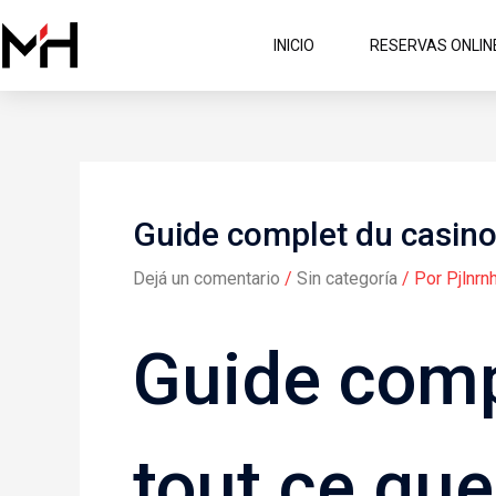
Ir
al
INICIO
RESERVAS ONLIN
contenido
Guide complet du casino 
Dejá un comentario
/
Sin categoría
/ Por
Pjlnrnh
Guide compl
tout ce que