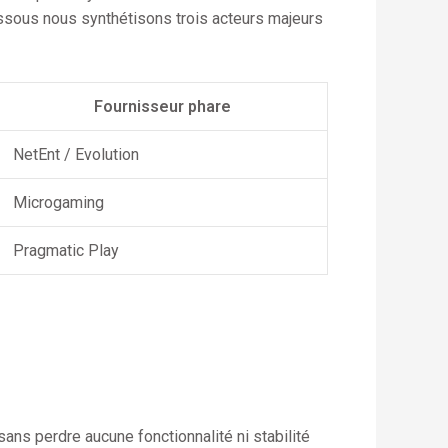
essous nous synthétisons trois acteurs majeurs
Fournisseur phare
NetEnt / Evolution
Microgaming
Pragmatic Play
ns perdre aucune fonctionnalité ni stabilité