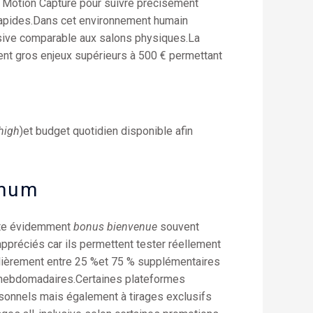
nt Motion Capture pour suivre précisément
 rapides.Dans cet environnement humain
ersive comparable aux salons physiques.La
lent gros enjeux supérieurs à 500 € permettant
high
)​et budget quotidien disponible afin
imum
reste évidemment
bonus bienvenue
souvent
appréciés car ils permettent tester réellement
gulièrement entre 25 %et 75 % supplémentaires
 hebdomadaires.Certaines plateformes
onnels mais également à tirages exclusifs