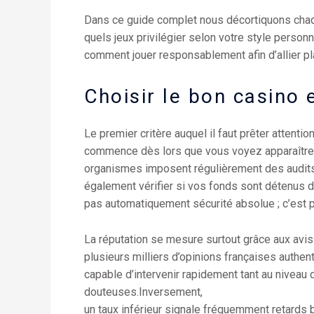
Dans ce guide complet nous décortiquons chaque
quels jeux privilégier selon votre style person
comment jouer responsablement afin d’allier plai
Choisir le bon casino 
Le premier critère auquel il faut prêter attentio
commence dès lors que vous voyez apparaître
organismes imposent régulièrement des audits R
également vérifier si vos fonds sont détenus d
pas automatiquement sécurité absolue ; c’est po
La réputation se mesure surtout grâce aux avi
plusieurs milliers d’opinions françaises authen
capable d’intervenir rapidement tant au niveau 
douteuses.Inversement,
un taux inférieur signale fréquemment retards 