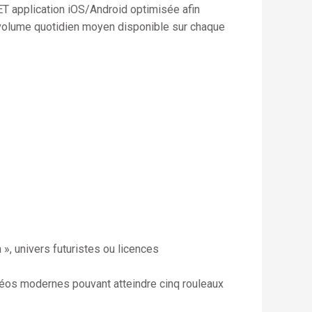
 application iOS/Android optimisée afin
 volume quotidien moyen disponible sur chaque
, univers futuristes ou licences
idéos modernes pouvant atteindre cinq rouleaux