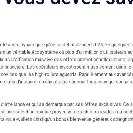
été aussi dynamique qu’en ce début d’année 2024. En quelques 
 un véritable écosystème où plus d’un million d’utilisateurs ac
, la diversification massive des offres promotionnelles et une l
ité financière. Les opérateurs investissent massivement dans le
s novices que les high‑rollers aguerris. Parallèlement aux avancée
 afin d’instaurer un climat plus sûr pour tous ceux qui souhaiten
 d’être lancé et qui se démarque par ses offres exclusives. Ce s
qu’une sélection pointue provenant des studios leaders du secte
ts via e‑wallets ainsi qu’un bonus bienvenue généreux atteigna