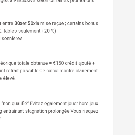
ges all-inclusive selon certaines promotions
t entre
30x
et
50x
la mise reçue ; certains bonus
 %, tables seulement +20 %)
aisonnières
orique totale obtenue = €150 crédit ajouté +
t retrait possible.Ce calcul montre clairement
 élevé.​
non qualifié”.Évitez également jouer hors jeux
g entraînant stagnation prolongée.Vous risquez
.​