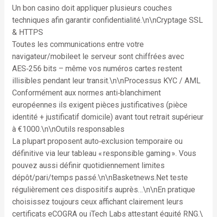
Un bon casino doit appliquer plusieurs couches
techniques afin garantir confidentialité.\n\nCryptage SSL
& HTTPS
Toutes les communications entre votre
navigateur/mobile​et le serveur sont chiffrées avec
AES‑256 bits – même vos numéros cartes restent
illisibles pendant leur transit.\n\nProcessus KYC / AML
Conformément aux normes anti‑blanchiment
européennes ils exigent pièces justificatives (pièce
identité + justificatif domicile) avant tout retrait supérieur
à €1000.\n\nOutils responsables
La plupart proposent auto‑exclusion temporaire ou
définitive via leur tableau « responsible gaming ». Vous
pouvez aussi définir quotidiennement limites
dépôt/pari/temps passé.\n\nBasketnews.Net teste
régulièrement ces dispositifs auprès…\n\nEn pratique
choisissez toujours ceux affichant clairement leurs
certificats eCOGRA ou iTech Labs attestant équité RNG.\