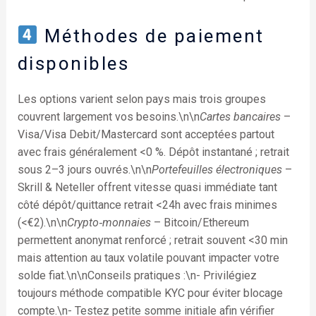
Méthodes de paiement
disponibles
Les options varient selon pays mais trois groupes
couvrent largement vos besoins.\n\n
Cartes bancaires
–
Visa/Visa Debit/Mastercard sont acceptées partout
avec frais généralement <0 %. Dépôt instantané ; retrait
sous 2–3 jours ouvrés.\n\n
Portefeuilles électroniques
–
Skrill & Neteller offrent vitesse quasi immédiate tant
côté dépôt/quittance retrait <24h avec frais minimes
(<€2).\n\n
Crypto‑monnaies
– Bitcoin/Ethereum
permettent anonymat renforcé ; retrait souvent <30 min
mais attention au taux volatile pouvant impacter votre
solde fiat.\n\nConseils pratiques :\n- Privilégiez
toujours méthode compatible KYC pour éviter blocage
compte.\n- Testez petite somme initiale afin vérifier