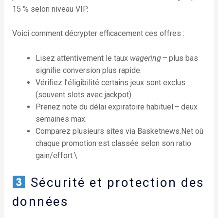
15 % selon niveau VIP.
Voici comment décrypter efficacement ces offres :
Lisez attentivement le taux
wagering
– plus bas
signifie conversion plus rapide.
Vérifiez l’éligibilité certains jeux sont exclus
(souvent slots avec jackpot).
Prenez note du délai expiratoire habituel – deux
semaines max.
Comparez plusieurs sites via Basketnews.Net où
chaque promotion est classée selon son ratio
gain/effort.\
Sécurité et protection des
données