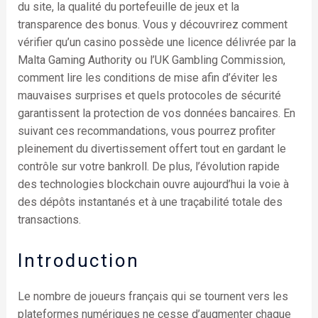
du site, la qualité du portefeuille de jeux et la
transparence des bonus. Vous y découvrirez comment
vérifier qu’un casino possède une licence délivrée par la
Malta Gaming Authority ou l’UK Gambling Commission,
comment lire les conditions de mise afin d’éviter les
mauvaises surprises et quels protocoles de sécurité
garantissent la protection de vos données bancaires. En
suivant ces recommandations, vous pourrez profiter
pleinement du divertissement offert tout en gardant le
contrôle sur votre bankroll. De plus, l’évolution rapide
des technologies blockchain ouvre aujourd’hui la voie à
des dépôts instantanés et à une traçabilité totale des
transactions.
Introduction
Le nombre de joueurs français qui se tournent vers les
plateformes numériques ne cesse d’augmenter chaque