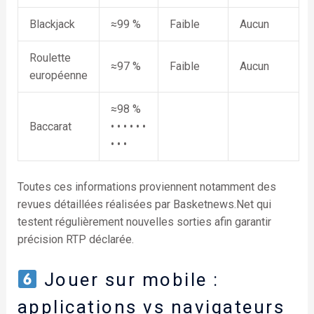
Blackjack
≈99 %
Faible
Aucun
Roulette
≈97 %
Faible
Aucun
européenne
≈98 %
Baccarat
• • • • • •
• • •
Toutes ces informations proviennent notamment des
revues détaillées réalisées par Basketnews.Net qui
testent régulièrement nouvelles sorties afin garantir
précision RTP déclarée.
Jouer sur mobile :
applications vs navigateurs