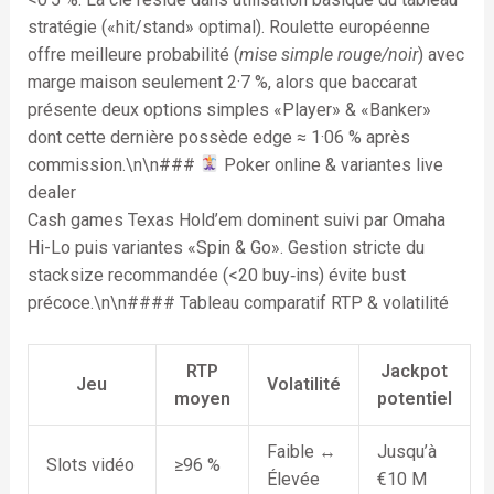
stratégie («hit/stand» optimal). Roulette européenne
offre meilleure probabilité (
mise simple rouge/noir
) avec
marge maison seulement 2·7 %, alors que baccarat
présente deux options simples «Player» & «Banker»
dont cette dernière possède edge ≈ 1·06 % après
commission.\n\n###
Poker online & variantes live
dealer
Cash games Texas Hold’em dominent suivi par Omaha
Hi-Lo puis variantes «Spin & Go». Gestion stricte du
stacksize recommandée (<20 buy‑ins) évite bust
précoce.\n\n#### Tableau comparatif RTP & volatilité
RTP
Jackpot
Jeu
Volatilité
moyen
potentiel
Faible ↔︎
Jusqu’à
Slots vidéo
≥96 %
Élevée
€10 M