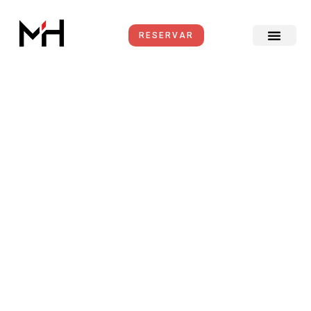
RESERVAR