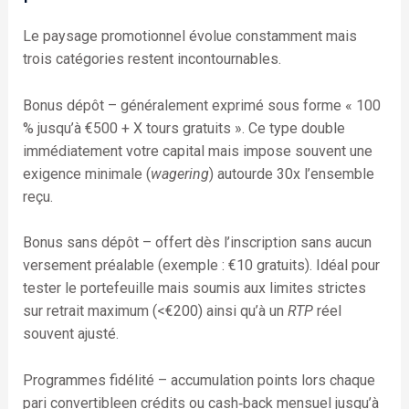
Le paysage promotionnel évolue constamment mais
trois catégories restent incontournables.
Bonus dépôt – généralement exprimé sous forme « 100
% jusqu’à €500 + X tours gratuits ». Ce type double
immédiatement votre capital mais impose souvent une
exigence minimale (
wagering
) autourde 30x l’ensemble
reçu.
Bonus sans dépôt – offert dès l’inscription sans aucun
versement préalable (exemple : €10 gratuits). Idéal pour
tester le portefeuille mais soumis aux limites strictes
sur retrait maximum (<€200) ainsi qu’à un
RTP
réel
souvent ajusté.
Programmes fidélité – accumulation points lors chaque
pari convertibleen crédits ou cash‑back mensuel jusqu’à