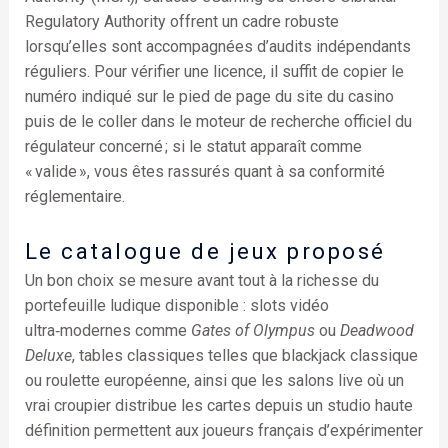
Regulatory Authority offrent un cadre robuste
lorsqu’elles sont accompagnées d’audits indépendants
réguliers. Pour vérifier une licence, il suffit de copier le
numéro indiqué sur le pied de page du site du casino
puis de le coller dans le moteur de recherche officiel du
régulateur concerné ; si le statut apparaît comme
« valide », vous êtes rassurés quant à sa conformité
réglementaire.
Le catalogue de jeux proposé
Un bon choix se mesure avant tout à la richesse du
portefeuille ludique disponible : slots vidéo
ultra‑modernes comme
Gates of Olympus
ou
Deadwood
Deluxe
, tables classiques telles que blackjack classique
ou roulette européenne, ainsi que les salons live où un
vrai croupier distribue les cartes depuis un studio haute
définition permettent aux joueurs français d’expérimenter