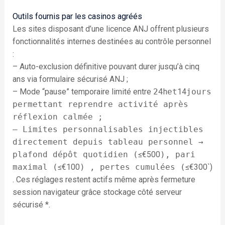
Outils fournis par les casinos agréés
Les sites disposant d’une licence ANJ offrent plusieurs
fonctionnalités internes destinées au contrôle personnel
:
– Auto-exclusion définitive pouvant durer jusqu’à cinq
ans via formulaire sécurisé ANJ ;
– Mode “pause” temporaire limité entre
24
h
et
14
jours
permettant reprendre activité après
réflexion calmée ;
– Limites personnalisables injectibles
directement depuis tableau personnel →
plafond dépôt quotidien (
≤€500
), pari
maximal (
≤€100
) , pertes cumulées (
≤€300`)
. Ces réglages restent actifs même après fermeture
session navigateur grâce stockage côté serveur
sécurisé *.