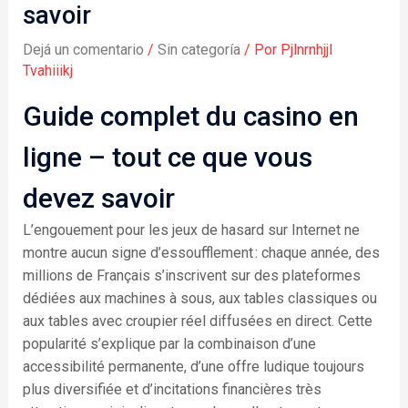
savoir
Dejá un comentario
/
Sin categoría
/ Por
Pjlnrnhjjl
Tvahiiikj
Guide complet du casino en
ligne – tout ce que vous
devez savoir
L’engouement pour les jeux de hasard sur Internet ne
montre aucun signe d’essoufflement : chaque année, des
millions de Français s’inscrivent sur des plateformes
dédiées aux machines à sous, aux tables classiques ou
aux tables avec croupier réel diffusées en direct. Cette
popularité s’explique par la combinaison d’une
accessibilité permanente, d’une offre ludique toujours
plus diversifiée et d’incitations financières très