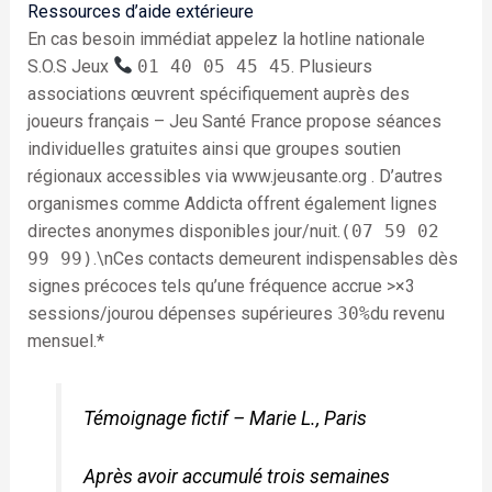
Ressources d’aide extérieure
En cas besoin immédiat appelez la hotline nationale
S.O.S Jeux
01 40 05 45 45
. Plusieurs
associations œuvrent spécifiquement auprès des
joueurs français ­– Jeu Santé France propose séances
individuelles gratuites ainsi que groupes soutien
régionaux accessibles via www.jeusante.org . D’autres
organismes comme Addicta offrent également lignes
directes anonymes disponibles jour/nuit.
(07 59 02
99 99)
.\nCes contacts demeurent indispensables dès
signes précoces tels qu’une fréquence accrue >×3
sessions/jour​ou dépenses supérieures
30%
du revenu
mensuel.*
Témoignage fictif – Marie L., Paris
Après avoir accumulé trois semaines