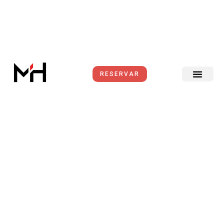
RESERVAR