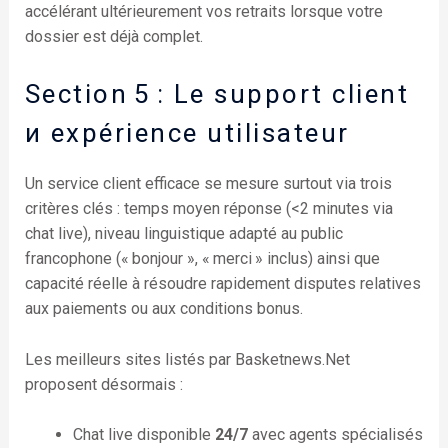
accélérant ultérieurement vos retraits lorsque votre
dossier est déjà complet.
Section 5 : Le support client
и expérience utilisateur
Un service client efficace se mesure surtout via trois
critères clés : temps moyen réponse (<​2 minutes via
chat live), niveau linguistique adapté au public
francophone (« bonjour », « merci » inclus) ainsi que
capacité réelle à résoudre rapidement disputes relatives
aux paiements ou aux conditions bonus.
Les meilleurs sites listés par Basketnews.Net
proposent désormais :
Chat live disponible
24/7
avec agents spécialisés