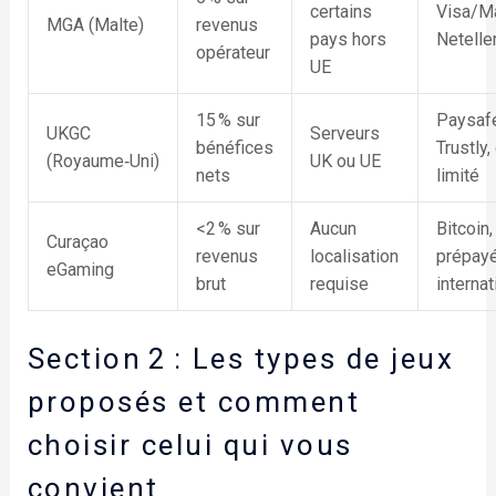
certains
Visa/Ma
MGA (Malte)
revenus
pays hors
Neteller
opérateur
UE
15 % sur
Paysafe
UKGC
Serveurs
bénéfices
Trustly,
(Royaume‑Uni)
UK ou UE
nets
limité
<2 % sur
Aucun
Bitcoin,
Curaçao
revenus
localisation
prépay
eGaming
brut
requise
interna
Section 2 : Les types de jeux
proposés et comment
choisir celui qui vous
convient