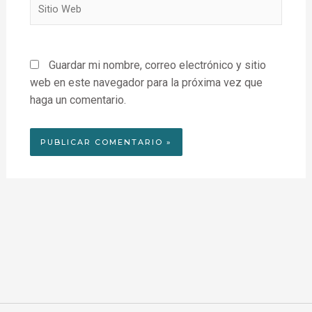
Sitio
Web
Guardar mi nombre, correo electrónico y sitio
web en este navegador para la próxima vez que
haga un comentario.