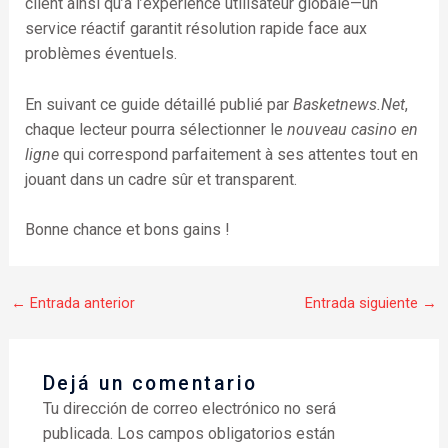
client ainsi qu’à l’expérience utilisateur globale—un
service réactif garantit résolution rapide face aux
problèmes éventuels.
En suivant ce guide détaillé publié par
Basketnews.Net
,
chaque lecteur pourra sélectionner le
nouveau casino en
ligne
qui correspond parfaitement à ses attentes tout en
jouant dans un cadre sûr et transparent.
Bonne chance et bons gains !
←
Entrada anterior
Entrada siguiente
→
Dejá un comentario
Tu dirección de correo electrónico no será
publicada.
Los campos obligatorios están