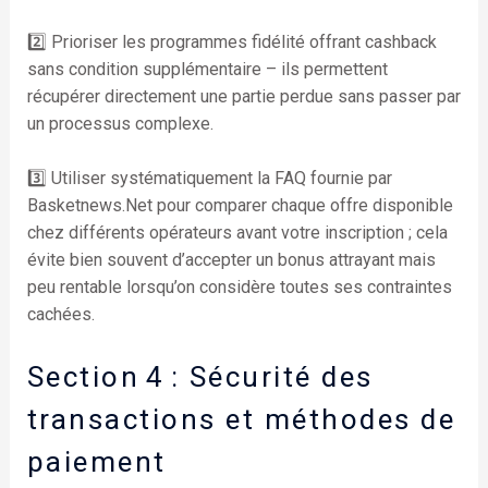
2️⃣ Prioriser les programmes fidélité offrant cashback
sans condition supplémentaire – ils permettent
récupérer directement une partie perdue sans passer par
un processus complexe.
3️⃣ Utiliser systématiquement la FAQ fournie par
Basketnews.Net pour comparer chaque offre disponible
chez différents opérateurs avant votre inscription ; cela
évite bien souvent d’accepter un bonus attrayant mais
peu rentable lorsqu’on considère toutes ses contraintes
cachées.
Section 4 : Sécurité des
transactions et méthodes de
paiement