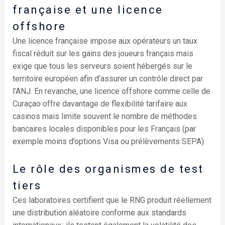
française et une licence
offshore
Une licence française impose aux opérateurs un taux
fiscal réduit sur les gains des joueurs français mais
exige que tous les serveurs soient hébergés sur le
territoire européen afin d’assurer un contrôle direct par
l’ANJ. En revanche, une licence offshore comme celle de
Curaçao offre davantage de flexibilité tarifaire aux
casinos mais limite souvent le nombre de méthodes
bancaires locales disponibles pour les Français (par
exemple moins d’options Visa ou prélèvements SEPA).
Le rôle des organismes de test
tiers
Ces laboratoires certifient que le RNG produit réellement
une distribution aléatoire conforme aux standards