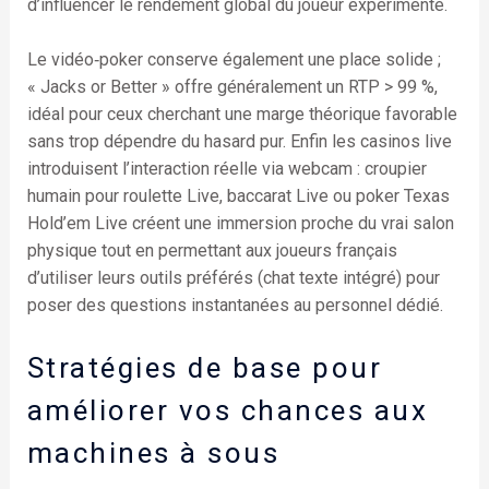
d’influencer le rendement global du joueur expérimenté.
Le vidéo‑poker conserve également une place solide ;
« Jacks or Better » offre généralement un RTP > 99 %,
idéal pour ceux cherchant une marge théorique favorable
sans trop dépendre du hasard pur. Enfin les casinos live
introduisent l’interaction réelle via webcam : croupier
humain pour roulette Live, baccarat Live ou poker Texas
Hold’em Live créent une immersion proche du vrai salon
physique tout en permettant aux joueurs français
d’utiliser leurs outils préférés (chat texte intégré) pour
poser des questions instantanées au personnel dédié.
Stratégies de base pour
améliorer vos chances aux
machines à sous