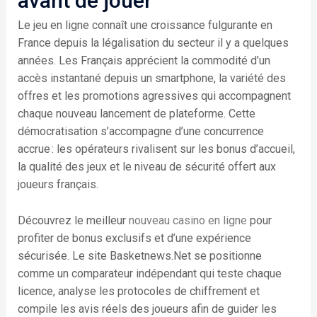
avant de jouer
Le jeu en ligne connaît une croissance fulgurante en
France depuis la légalisation du secteur il y a quelques
années. Les Français apprécient la commodité d’un
accès instantané depuis un smartphone, la variété des
offres et les promotions agressives qui accompagnent
chaque nouveau lancement de plateforme. Cette
démocratisation s’accompagne d’une concurrence
accrue : les opérateurs rivalisent sur les bonus d’accueil,
la qualité des jeux et le niveau de sécurité offert aux
joueurs français.
Découvrez le meilleur
nouveau casino en ligne
pour
profiter de bonus exclusifs et d’une expérience
sécurisée. Le site Basketnews.Net se positionne
comme un comparateur indépendant qui teste chaque
licence, analyse les protocoles de chiffrement et
compile les avis réels des joueurs afin de guider les