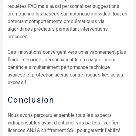
requêtes FAQ mais aussi personnaliser suggestions
promotionnelles basées sur historique individuel tout en
détectant comportements problématiques via
algorithmes prédictifs permettant interventions
précoces .
Ces innovations convergent vers un environnement plus
fluide , sécurisé , personnalisable où chaque joueur
bénéficie simultanément performance technique
avancée et protection accrue contre risques liés au jeu
excessif.
Conclusion
Nous avons parcouru ensemble tous les aspects
indispensables avant d’entamer vos parties : vérifier
licences ANJ & chiffrement SSL pour garantir fiabilité ;