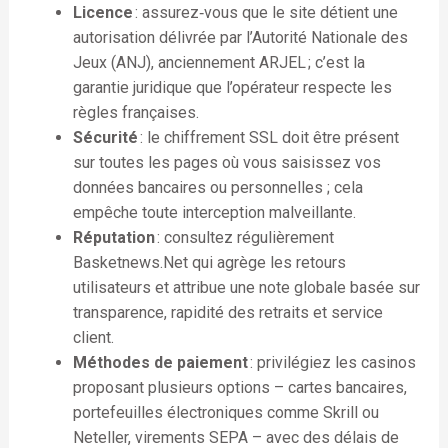
Licence
: assurez‑vous que le site détient une
autorisation délivrée par l’Autorité Nationale des
Jeux (ANJ), anciennement ARJEL ; c’est la
garantie juridique que l’opérateur respecte les
règles françaises.
Sécurité
: le chiffrement SSL doit être présent
sur toutes les pages où vous saisissez vos
données bancaires ou personnelles ; cela
empêche toute interception malveillante.
Réputation
: consultez régulièrement
Basketnews.Net qui agrège les retours
utilisateurs et attribue une note globale basée sur
transparence, rapidité des retraits et service
client.
Méthodes de paiement
: privilégiez les casinos
proposant plusieurs options – cartes bancaires,
portefeuilles électroniques comme Skrill ou
Neteller, virements SEPA – avec des délais de