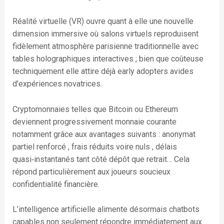
Réalité virtuelle (VR) ouvre quant à elle une nouvelle
dimension immersive où salons virtuels reproduisent
fidèlement atmosphère parisienne traditionnelle avec
tables holographiques interactives ; bien que coûteuse
techniquement elle attire déjà early adopters avides
d’expériences novatrices.
Cryptomonnaies telles que Bitcoin ou Ethereum
deviennent progressivement monnaie courante
notamment grâce aux avantages suivants : anonymat
partiel renforcé , frais réduits voire nuls , délais
quasi‑instantanés tant côté dépôt que retrait… Cela
répond particulièrement aux joueurs soucieux
confidentialité financière.
L’intelligence artificielle alimente désormais chatbots
capables non seulement répondre immédiatement aux