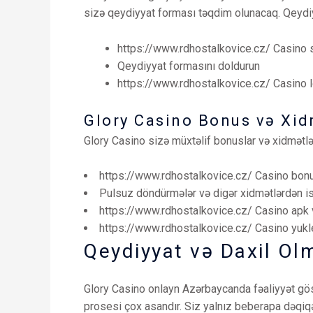
sizə qeydiyyat forması təqdim olunacaq. Qeydiy
https://www.rdhostalkovice.cz/ Casino s
Qeydiyyat formasını doldurun
https://www.rdhostalkovice.cz/ Casino lo
Glory Casino Bonus və Xid
Glory Casino sizə müxtəlif bonuslar və xidmətlə
https://www.rdhostalkovice.cz/ Casino bonu
Pulsuz döndürmələr və digər xidmətlərdən is
https://www.rdhostalkovice.cz/ Casino apk v
https://www.rdhostalkovice.cz/ Casino yukle
Qeydiyyat və Daxil Ol
Glory Casino onlayn Azərbaycanda fəaliyyət gö
prosesi çox asandır. Siz yalnız beberapa dəqiqə