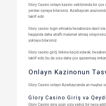
Glory Casino onlayn kazino sektöründə bir çox o
yerdən oynaya bilərsiniz. Azərbaycan ərazisində
təklif edir.
Glory casino login etməklə hesabınıza daxil ola 
haqqında daha ətraflı məlumat almaq istəyirsinizs
yükləyə bilərsiniz.
Glory casino giriŞ linkinə keçid edərək, hesabın
təklif edir, bu da sizə daha çox qazanmaq imkanı 
Onlayn Kazinonun Təsv
Glory Casino onlayn Azərbaycanda ən məşhur onla
Glory Casino Giriş və Qeyd
Glory Casino giriş üçün sizə yalnız bir neçə ad