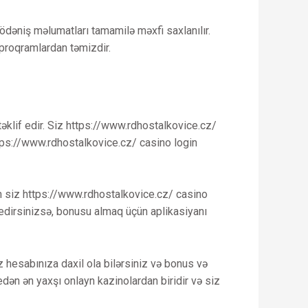
 ödəniş məlumatları tamamilə məxfi saxlanılır.
 proqramlardan təmizdir.
əklif edir. Siz https://www.rdhostalkovice.cz/
ttps://www.rdhostalkovice.cz/ casino login
n siz https://www.rdhostalkovice.cz/ casino
 edirsinizsə, bonusu almaq üçün aplikasiyanı
z hesabınıza daxil ola bilərsiniz və bonus və
dən ən yaxşı onlayn kazinolardan biridir və siz