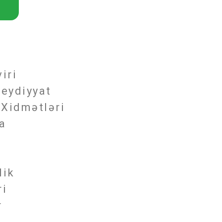
iri
Qeydiyyat
 Xidmətləri
a
lik
ri
r