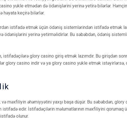
 casino yukle etmədən də ödənişlərini yerinə yetirə bilərlər. Həmçin
 həyata keçirə bilərlər.
iflərdən istifadə etmək üçün ödəniş sistemlərindən istifadə etmək 
 və ödənişlərini yerinə yetirməlidirlər. Bu səbəbdən, ödəniş sistem
 istifadəçilərə glory casino giriş etmək lazımdır. Bu girişdən sonr
çilər glory casino indir və ya glory casino yukle etmək istəyirlərsə
lik
və məxfiliyin əhəmiyyətini yaxşı başa düşür. Bu səbəbdən, glory c
istifadə edir. İstifadəçilərin məlumatlarının məxfiliyini qorumaq ü
stifadə olunur.