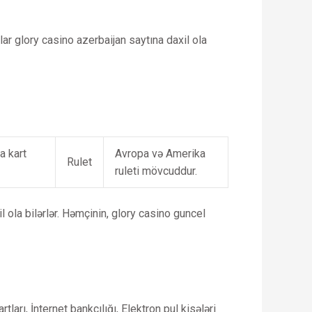
r glory casino azerbaijan saytına daxil ola
a kart
Avropa və Amerika
Rulet
ruleti mövcuddur.
l ola bilərlər. Həmçinin, glory casino guncel
ları, İnternet bankçılığı, Elektron pul kisələri