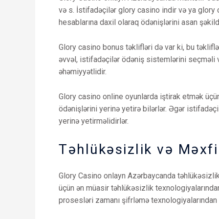
və s. İstifadəçilər glory casino indir və ya glory
hesablarına daxil olaraq ödənişlərini asan şəkildə
Glory casino bonus təklifləri də var ki, bu təkl
əvvəl, istifadəçilər ödəniş sistemlərini seçməli
əhəmiyyətlidir.
Glory casino online oyunlarda iştirak etmək üçün,
ödənişlərini yerinə yetirə bilərlər. Əgər istifadə
yerinə yetirməlidirlər.
Təhlükəsizlik və Məxfi
Glory Casino onlayn Azərbaycanda təhlükəsizlik 
üçün ən müasir təhlükəsizlik texnologiyalarından 
prosesləri zamanı şifrləmə texnologiyalarından i