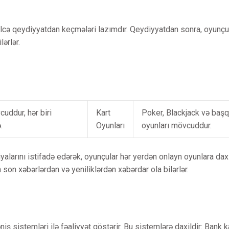
lcə qeydiyyatdan keçmələri lazımdır. Qeydiyyatdan sonra, oyunçula
ərlər.
uddur, hər biri
Kart
Poker, Blackjack və başq
.
Oyunları
oyunları mövcuddur.
alarını istifadə edərək, oyunçular hər yerdən onlayn oyunlara daxi
 son xəbərlərdən və yeniliklərdən xəbərdar ola bilərlər.
sistemləri ilə fəaliyyət göstərir. Bu sistemlərə daxildir: Bank kart