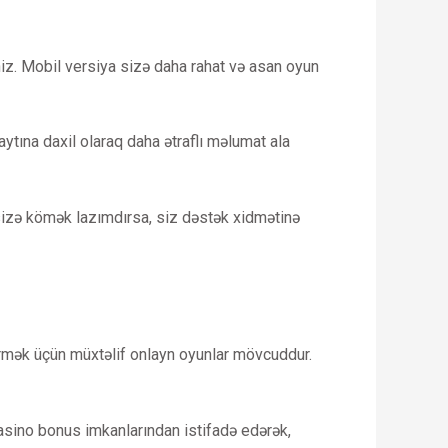
niz. Mobil versiya sizə daha rahat və asan oyun
ytına daxil olaraq daha ətraflı məlumat ala
r sizə kömək lazımdırsa, siz dəstək xidmətinə
irmək üçün müxtəlif onlayn oyunlar mövcuddur.
 casino bonus imkanlarından istifadə edərək,