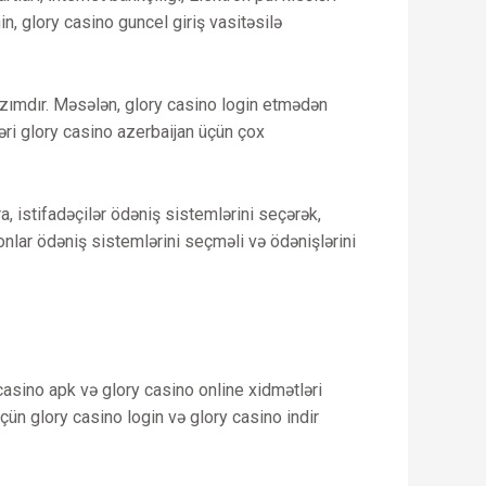
in, glory casino guncel giriş vasitəsilə
lazımdır. Məsələn, glory casino login etmədən
ləri glory casino azerbaijan üçün çox
a, istifadəçilər ödəniş sistemlərini seçərək,
, onlar ödəniş sistemlərini seçməli və ödənişlərini
asino apk və glory casino online xidmətləri
çün glory casino login və glory casino indir