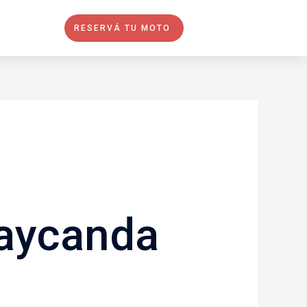
RESERVÁ TU MOTO
baycanda