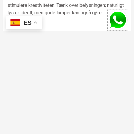
stimulere kreativiteten. Tænk over belysningen; naturligt
lys er ideelt, men gode lamper kan også gøre
underværker.
ES
←
Entrada anterior
Entrada siguiente
→
F
I
W
a
n
h
c
s
a
e
t
t
b
a
s
o
g
a
© 2020 todos los derechos reservados.
o
r
p