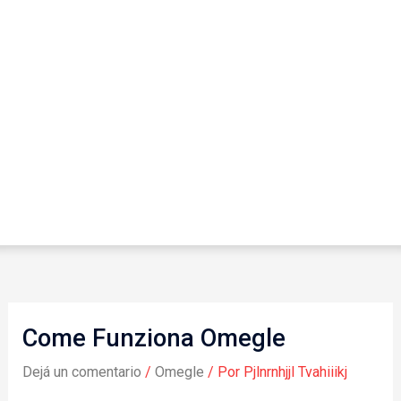
Come Funziona Omegle
Dejá un comentario
/
Omegle
/ Por
Pjlnrnhjjl Tvahiiikj