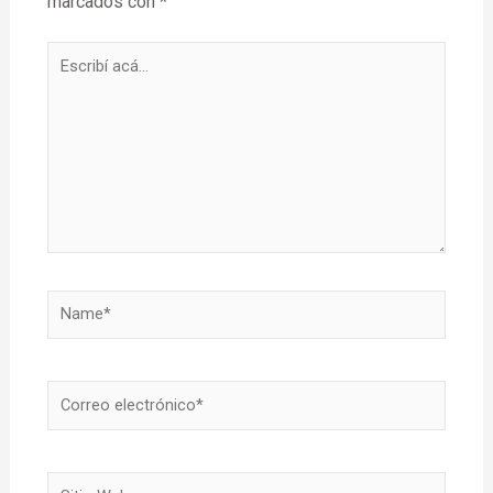
marcados con
*
Escribí
acá...
Name*
Correo
electrónico*
Sitio