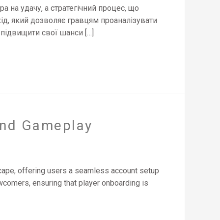
а на удачу, а стратегічний процес, що
хід, який дозволяє гравцям проаналізувати
підвищити свої шанси […]
 and Gameplay
scape, offering users a seamless account setup
wcomers, ensuring that player onboarding is