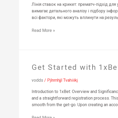
Лінія ставок на крикет: прематч-підхід для
прематч-
вимагає детального аналізу і підбору інфо
підхід
всі фактори, які можуть вплинути на резул
для
успішного
Read More »
прогнозування
Get Started with 1xBe
Get
Started
with
vodds
/
Pjlnrnhjjl Tvahiiikj
1xBet:
Introduction to 1xBet: Overview and Significan
Your
and a straightforward registration process. Th
Guide
smooth from the get-go. Upon creating an acco
to
Registration
Read More »