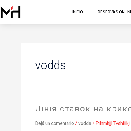
Ir
al
INICIO
RESERVAS ONLIN
contenido
vodds
Лінія ставок на крик
Лінія
ставок
на
Dejá un comentario
/
vodds
/
Pjlnrnhjjl Tvahiiikj
крикет