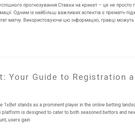
 успішного прогнозування Ставки на крикет – це не просто гр
рмації. Одним із найбільш важливих аспектів є прематч-під
ьтат матчу. Використовуючи цю інформацію, гравці можуть 
t: Your Guide to Registration
ce 1xBet stands as a prominent player in the online betting land
is platform is designed to cater to both seasoned bettors and ne
unt, users gain