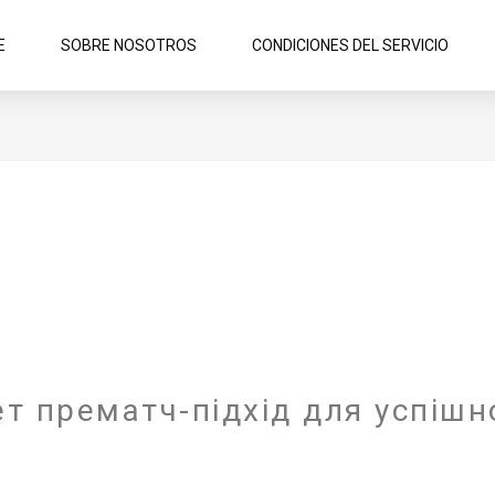
E
SOBRE NOSOTROS
CONDICIONES DEL SERVICIO
ет прематч-підхід для успіш