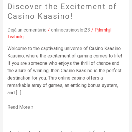
Discover the Excitement of
Discover
the
Casino Kaasino!
Excitement
of
Dejá un comentario
/
onlinecasinoslot23
/
Pjlnrnhjjl
Casino
Tvahiiikj
Kaasino!
Welcome to the captivating universe of Casino Kaasino
Kaasino, where the excitement of gaming comes to life!
If you are someone who enjoys the thrill of chance and
the allure of winning, then Casino Kaasino is the perfect
destination for you. This online casino offers a
remarkable array of games, an enticing bonus system,
and […]
Read More »