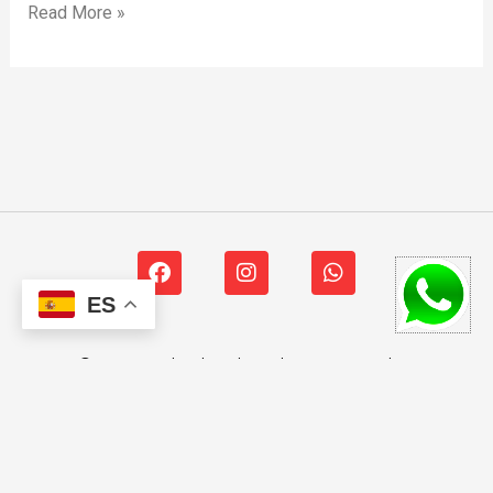
Read More »
F
I
W
a
n
h
c
s
a
ES
e
t
t
b
a
s
o
g
a
© 2020 todos los derechos reservados.
o
r
p
k
a
p
m