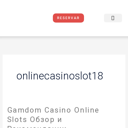
Ir
al
contenido
RESERVAR
Reservas Online
Sobre Nosotros
Condiciones del Servicio
onlinecasinoslot18
Gamdom Casino Online
Gamdom
Casino
Slots Обзор и
Online