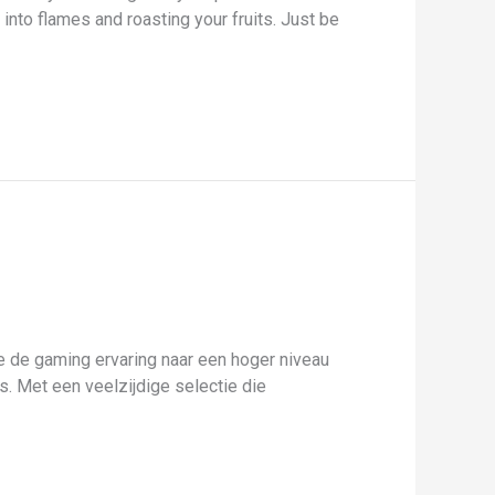
into flames and roasting your fruits. Just be
ie de gaming ervaring naar een hoger niveau
ls. Met een veelzijdige selectie die