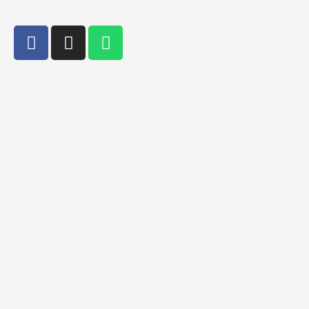
F
I
W
a
n
h
c
s
a
e
t
t
Completá los datos, nosotros te asesoramos!
b
a
s
Texto de una sola línea
*
o
g
a
o
r
p
k
a
p
m
ENVIAR