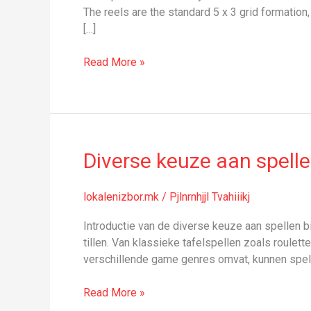
The reels are the standard 5 x 3 grid formation
[…]
Read More »
Diverse
Diverse keuze aan spelle
keuze
aan
lokalenizbor.mk
/
Pjlnrnhjjl Tvahiiikj
spellen
bij
Introductie van de diverse keuze aan spellen b
Vbet
tillen. Van klassieke tafelspellen zoals roulett
verschillende game genres omvat, kunnen spe
Read More »