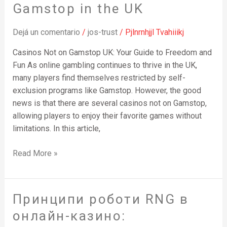
Casinos
Gamstop in the UK
Not
on
Dejá un comentario
/
jos-trust
/
Pjlnrnhjjl Tvahiiikj
Gamstop
Casinos Not on Gamstop UK: Your Guide to Freedom and
in
Fun As online gambling continues to thrive in the UK,
the
many players find themselves restricted by self-
UK
exclusion programs like Gamstop. However, the good
news is that there are several casinos not on Gamstop,
allowing players to enjoy their favorite games without
limitations. In this article,
Read More »
Принципи роботи RNG в
Принципи
роботи
онлайн-казино:
RNG