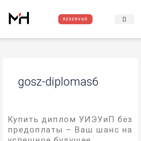
Ir
al
contenido
RESERVAR
Reservas Online
Sobre Nosotros
Condiciones del Servicio
gosz-diplomas6
Купить диплом УИЭУиП без
Купить
диплом
предоплаты – Ваш шанс на
УИЭУиП
успешное будущее