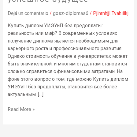
без
предоплаты
Dejá un comentario
/
gosz-diplomas6
/
Pjlnrnhjjl Tvahiiikj
–
Ваш
Купить диплом УИЭУиП без предоплаты:
шанс
реальность или миф? В современных условиях
на
получение диплома является необходимым для
успешное
карьерного роста и профессионального развития.
будущее
Однако стоимость обучения в университетах может
быть значительной, и многим студентам становится
сложно справиться с финансовыми затратами. На
фоне этого вопрос о том, где можно Купить диплом
УИЭУиП без предоплаты, становится все более
актуальным. […]
Read More »