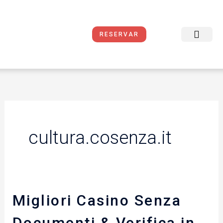
Ir
al
contenido
RESERVAR
Reservas Online
Sobre Nosotros
Condiciones del Servicio
cultura.cosenza.it
Migliori Casino Senza
Documenti & Verifica in