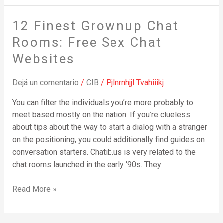
12 Finest Grownup Chat
12
Finest
Rooms: Free Sex Chat
Grownup
Websites
Chat
Rooms:
Dejá un comentario
/
CIB
/
Pjlnrnhjjl Tvahiiikj
Free
Sex
You can filter the individuals you’re more probably to
Chat
meet based mostly on the nation. If you’re clueless
Websites
about tips about the way to start a dialog with a stranger
on the positioning, you could additionally find guides on
conversation starters. Chatib.us is very related to the
chat rooms launched in the early ‘90s. They
Read More »