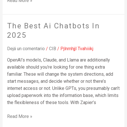
Read More »
The Best Ai Chatbots In
The
Best
2025
Ai
Chatbots
Dejá un comentario
/
CIB
/
Pjlnrnhjjl Tvahiiikj
In
OpenAI’s models, Claude, and Llama are additionally
2025
available should you’re looking for one thing extra
familiar. These will change the system directions, add
start messages, and decide whether or not there’s
internet access or not. Unlike GPTs, you presumably can’t
upload paperwork into the information base, which limits
the flexibleness of these tools. With Zapier’s
Read More »