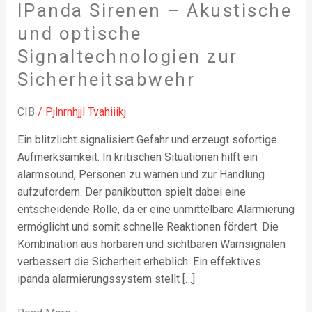
IPanda Sirenen – Akustische
IPanda
Sirenen
und optische
–
Signaltechnologien zur
Akustische
Sicherheitsabwehr
und
optische
Signaltechnologien
CIB
/
Pjlnrnhjjl Tvahiiikj
zur
Ein blitzlicht signalisiert Gefahr und erzeugt sofortige
Sicherheitsabwehr
Aufmerksamkeit. In kritischen Situationen hilft ein
alarmsound, Personen zu warnen und zur Handlung
aufzufordern. Der panikbutton spielt dabei eine
entscheidende Rolle, da er eine unmittelbare Alarmierung
ermöglicht und somit schnelle Reaktionen fördert. Die
Kombination aus hörbaren und sichtbaren Warnsignalen
verbessert die Sicherheit erheblich. Ein effektives
ipanda alarmierungssystem stellt […]