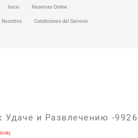
Inicio
Reservas Online
 Nosotros
Condiciones del Servicio
к Удаче и Развлечению -992
hiiikj