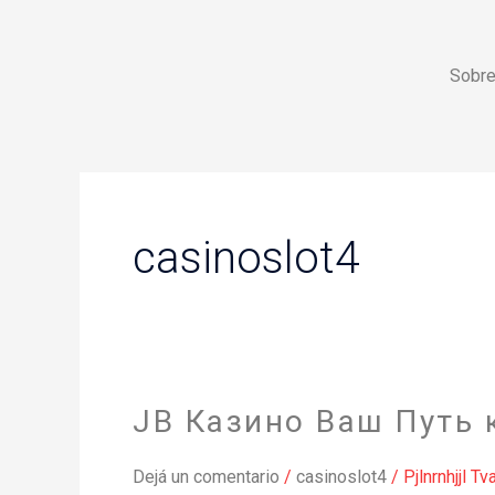
Ir
al
contenido
Sobre
casinoslot4
JB Казино Ваш Путь 
JB
Казино
Ваш
Dejá un comentario
/
casinoslot4
/
Pjlnrnhjjl Tva