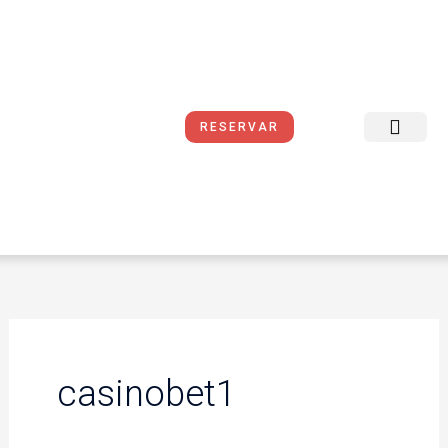
Ir
al
contenido
RESERVAR
Reservas Online
Sobre Nosotros
Condiciones del Servicio
casinobet1