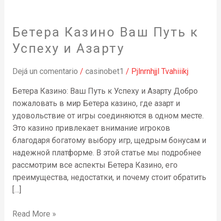
Бетера Казино Ваш Путь к
Бетера
Казино
Успеху и Азарту
Ваш
Путь
Dejá un comentario
/
casinobet1
/
Pjlnrnhjjl Tvahiiikj
к
Бетера Казино: Ваш Путь к Успеху и Азарту Добро
Успеху
пожаловать в мир Бетера казино, где азарт и
и
удовольствие от игры соединяются в одном месте.
Азарту
Это казино привлекает внимание игроков
благодаря богатому выбору игр, щедрым бонусам и
надежной платформе. В этой статье мы подробнее
рассмотрим все аспекты Бетера Казино, его
преимущества, недостатки, и почему стоит обратить
[…]
Read More »