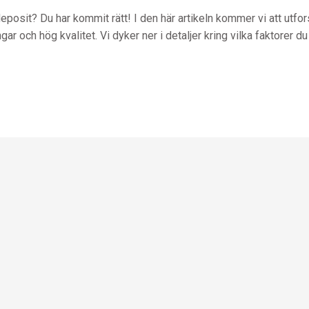
posit? Du har kommit rätt! I den här artikeln kommer vi att utf
ar och hög kvalitet. Vi dyker ner i detaljer kring vilka faktorer d