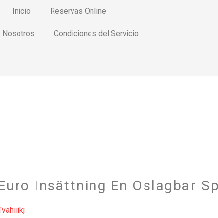
Inicio
Reservas Online
 Nosotros
Condiciones del Servicio
uro Insättning En Oslagbar Sp
Tvahiiikj