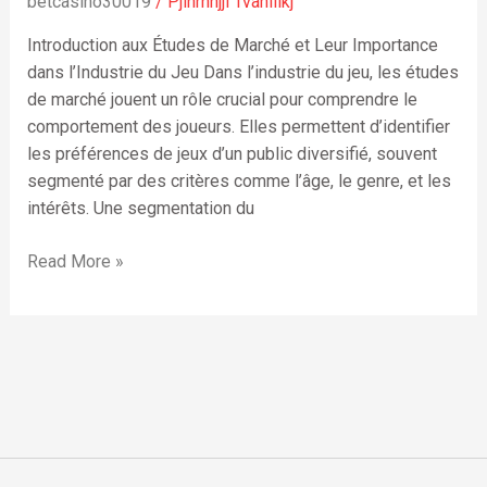
betcasino30019
/
Pjlnrnhjjl Tvahiiikj
Préférences
Introduction aux Études de Marché et Leur Importance
des
dans l’Industrie du Jeu Dans l’industrie du jeu, les études
Joueurs
de marché jouent un rôle crucial pour comprendre le
comportement des joueurs. Elles permettent d’identifier
les préférences de jeux d’un public diversifié, souvent
segmenté par des critères comme l’âge, le genre, et les
intérêts. Une segmentation du
Read More »