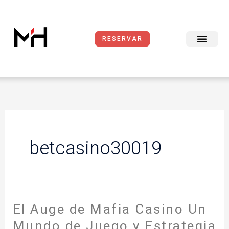
Ir
al
contenido
RESERVAR
betcasino30019
El Auge de Mafia Casino Un
El
Auge
Mundo de Juego y Estrategia