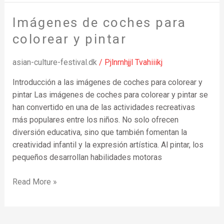
Imágenes de coches para
Imágenes
de
colorear y pintar
coches
para
asian-culture-festival.dk
/
Pjlnrnhjjl Tvahiiikj
colorear
Introducción a las imágenes de coches para colorear y
y
pintar Las imágenes de coches para colorear y pintar se
pintar
han convertido en una de las actividades recreativas
más populares entre los niños. No solo ofrecen
diversión educativa, sino que también fomentan la
creatividad infantil y la expresión artística. Al pintar, los
pequeños desarrollan habilidades motoras
Read More »