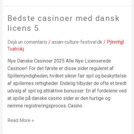
Bedste casinoer med dansk
Bedste
casinoer
licens 5
med
dansk
Dejá un comentario
/
asian-culture-festival.dk
/
Pjlnrnhjjl
licens
Tvahiiikj
5
Nye Danske Casinoer 2025 Alle Nye Licenserede
Casinoer! For det første er disse sider reguleret af
Spillemyndigheden, hvilket sikrer fair spil og beskyttelse
af spillernes rettigheder. Endelig tilbyder de ofte et bredt
udvalg af spil og attraktive bonusser. En af fordelene ved
at spille på danske casino sider er den hurtige og
nemme registreringsproces. Casino
Read More »