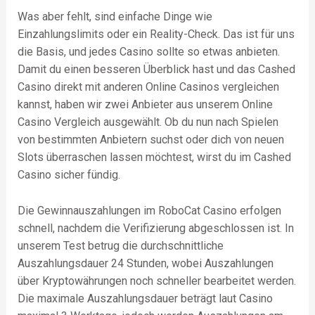
Was aber fehlt, sind einfache Dinge wie
Einzahlungslimits oder ein Reality-Check. Das ist für uns
die Basis, und jedes Casino sollte so etwas anbieten.
Damit du einen besseren Überblick hast und das Cashed
Casino direkt mit anderen Online Casinos vergleichen
kannst, haben wir zwei Anbieter aus unserem Online
Casino Vergleich ausgewählt. Ob du nun nach Spielen
von bestimmten Anbietern suchst oder dich von neuen
Slots überraschen lassen möchtest, wirst du im Cashed
Casino sicher fündig.
Die Gewinnauszahlungen im RoboCat Casino erfolgen
schnell, nachdem die Verifizierung abgeschlossen ist. In
unserem Test betrug die durchschnittliche
Auszahlungsdauer 24 Stunden, wobei Auszahlungen
über Kryptowährungen noch schneller bearbeitet werden.
Die maximale Auszahlungsdauer beträgt laut Casino