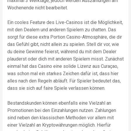
maximal 3 Werktage, jedoch werden Auszahlungen am
Wochenende nicht bearbeitet.
Ein cooles Feature des Live-Casinos ist die Möglichkeit,
mit den Dealern und anderen Spielern zu chatten. Das
sorgt für diese extra Portion Casino-Atmosphäre, die dir
das Gefühl gibt, nicht allein zu spielen. Stell dir vor, wie
du deine Gewinne feierst, während du mit dem Dealer
plauderst oder dich mit anderen Spielern misst. Zunächst
einmal hat das Casino eine solide Lizenz aus Curaçao,
was schon mal ein starkes Zeichen dafür ist, dass hier
alles nach den Regeln abläuft. Für Spieler bedeutet das,
dass sie sich auf faire Spiele verlassen können.
Bestandskunden können ebenfalls eine Vielzahl an
Promotionen bei den Einzahlungen nutzen. Zahlungen
sind neben den klassischen Methoden vor allem mit
einer Vielzahl an Kryptowährungen möglich. Hierfür