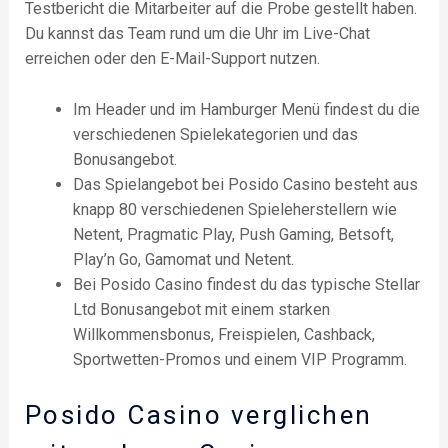
Testbericht die Mitarbeiter auf die Probe gestellt haben.
Du kannst das Team rund um die Uhr im Live-Chat
erreichen oder den E-Mail-Support nutzen.
Im Header und im Hamburger Menü findest du die
verschiedenen Spielekategorien und das
Bonusangebot.
Das Spielangebot bei Posido Casino besteht aus
knapp 80 verschiedenen Spieleherstellern wie
Netent, Pragmatic Play, Push Gaming, Betsoft,
Play’n Go, Gamomat und Netent.
Bei Posido Casino findest du das typische Stellar
Ltd Bonusangebot mit einem starken
Willkommensbonus, Freispielen, Cashback,
Sportwetten-Promos und einem VIP Programm.
Posido Casino verglichen