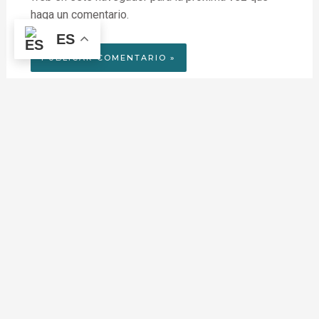
haga un comentario.
ES
F
I
W
a
n
h
c
s
a
e
t
t
b
a
s
o
g
a