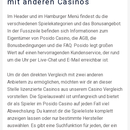
mit anderen Casinos
Im Header und im Hamburger Menü findest du die
verschiedenen Spielekategorien und das Bonusangebot.
In der Fusszeile befinden sich Informationen zum
Eigentümer von Posido Casino, die AGB, die
Bonusbedingungen und die FAQ. Posido legt großen
Wert auf einen hervorragenden Kundenservice, der rund
um die Uhr per Live-Chat und E-Mail erreichbar ist.
Um dir den direkten Vergleich mit zwei anderen
Anbietern zu ermöglichen, möchten wir dir an dieser
Stelle lizenzierte Casinos aus unserem Casino Vergleich
vorstellen. Die Spielauswahl ist umfangreich und bietet
dir als Spieler im Posido Casino auf jeden Fall viel
Abwechslung. Du kannst dir die Spieleliste komplett
anzeigen lassen oder nur bestimmte Hersteller
auswählen. Es gibt eine Suchfunktion für jeden, der ein