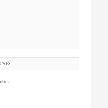
ntario.