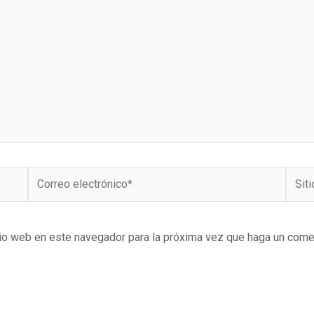
Correo
Sitio
electrónico*
Web
tio web en este navegador para la próxima vez que haga un come