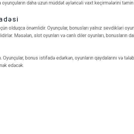
da oyunçuların daha uzun müddət əyləncəli vaxt keçirmələrini təmin 
fadəsi
 üçün olduqca önəmlidir. Oyunçular, bonusları yalnız sevdikləri o
dirlər. Məsələn, slot oyunları və canlı diler oyunları, bonusların d
. Oyunçular, bonus istifadə edərkən, oyunların qaydalarını və tələbl
mək edəcək.