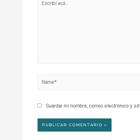
acá...
Name*
Guardar mi nombre, correo electrónico y si