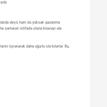
edir.
yunlarda deyil, həm də yüksək qazanma
aha səmərəli istifadə oluna biləcəyi əla
ərini öyrənərək daha uğurlu ola bilərlər. Bu,