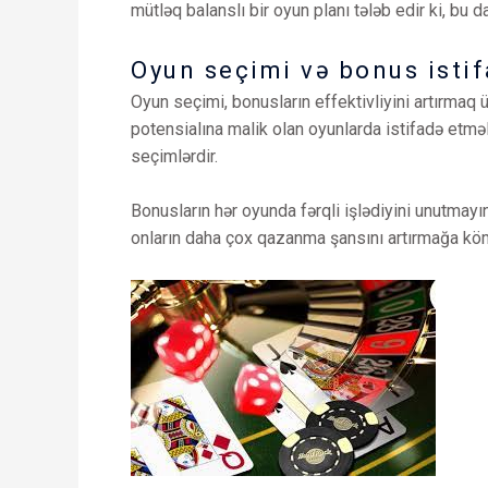
mütləq balanslı bir oyun planı tələb edir ki, bu 
Oyun seçimi və bonus isti
Oyun seçimi, bonusların effektivliyini artırmaq
potensialına malik olan oyunlarda istifadə etməli
seçimlərdir.
Bonusların hər oyunda fərqli işlədiyini unutmayın
onların daha çox qazanma şansını artırmağa kö