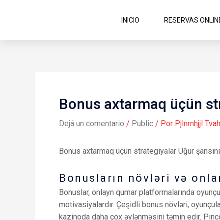
Ir
al
INICIO
RESERVAS ONLIN
contenido
Bonus axtarmaq üçün stra
Dejá un comentario
/
Public
/ Por
Pjlnrnhjjl Tvah
Bonus axtarmaq üçün strategiyalar Uğur şansınız
Bonusların növləri və onla
Bonuslar, onlayn qumar platformalarında oyunç
motivasiyalardır. Çeşidli bonus növləri, oyunçul
kazinoda daha çox əylənməsini təmin edir. Pinco