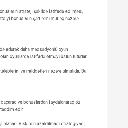
onusların strateji şəkildə istifadə edilməsi,
tdiyi bonusların şərtlərini mütləq nəzərə
ifadə edərək daha məqsədyönlü oyun
olan oyunlarda istifadə etməyi üstün tuturlar.
ələblərini və müddətləri nəzərə almalıdır. Bu
dan qaçaraq və bonuslardan faydalanaraq öz
təqdim edir.
ı olacaq. Risklərin azaldılması strategiyası,