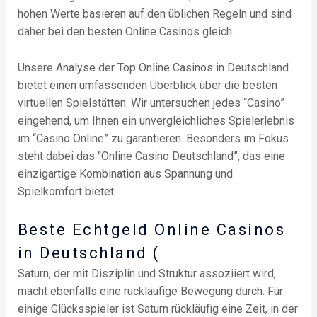
hohen Werte basieren auf den üblichen Regeln und sind
daher bei den besten Online Casinos gleich.
Unsere Analyse der Top Online Casinos in Deutschland
bietet einen umfassenden Überblick über die besten
virtuellen Spielstätten. Wir untersuchen jedes “Casino”
eingehend, um Ihnen ein unvergleichliches Spielerlebnis
im “Casino Online” zu garantieren. Besonders im Fokus
steht dabei das “Online Casino Deutschland”, das eine
einzigartige Kombination aus Spannung und
Spielkomfort bietet.
Beste Echtgeld Online Casinos
in Deutschland (
Saturn, der mit Disziplin und Struktur assoziiert wird,
macht ebenfalls eine rückläufige Bewegung durch. Für
einige Glücksspieler ist Saturn rückläufig eine Zeit, in der