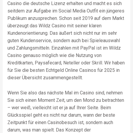
Casino die deutsche Lizenz erhalten und macht es sich
seitdem zur Aufgabe im Social Media Outfit ein jüngeres
Publikum anzusprechen. Schon seit 2019 auf dem Markt
überzeugt das Wildz Casino mit seiner klaren
Kundenorientierung. Das äußert sich nicht nur im sehr
guten Kundenservice, sondern auch bei Spieleauswahl
und Zahlungsmitteln. Einzahlen mit PayPal ist im Wildz
Casino genauso möglich wie die Nutzung von
Kreditkarten, Paysafecard, Neteller oder Skrill. Wir haben
für Sie die besten Echtgeld Online Casinos für 2025 in
dieser Übersicht zusammengestellt.
Wenn Sie also das nächste Mal im Casino sind, nehmen
Sie sich einen Moment Zeit, um den Mond zu betrachten
– wer weiß, vielleicht ist er ja auf Ihrer Seite. Beim
Glücksspiel geht es nicht nur darum, wann der beste
Zeitpunkt für einen Casinobesuch ist, sondern auch
darum, was man spielt. Das Konzept der