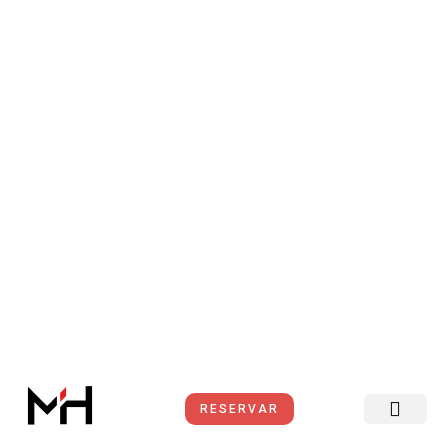
Ir
al
contenido
RESERVAR
Reservas Online
Sobre Nosotros
Condiciones del Servicio