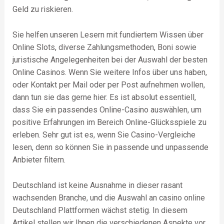
Geld zu riskieren.
Sie helfen unseren Lesern mit fundiertem Wissen über
Online Slots, diverse Zahlungsmethoden, Boni sowie
juristische Angelegenheiten bei der Auswahl der besten
Online Casinos. Wenn Sie weitere Infos über uns haben,
oder Kontakt per Mail oder per Post aufnehmen wollen,
dann tun sie das gerne hier. Es ist absolut essentiell,
dass Sie ein passendes Online-Casino auswählen, um
positive Erfahrungen im Bereich Online-Glücksspiele zu
erleben. Sehr gut ist es, wenn Sie Casino-Vergleiche
lesen, denn so können Sie in passende und unpassende
Anbieter filtern.
Deutschland ist keine Ausnahme in dieser rasant
wachsenden Branche, und die Auswahl an casino online
Deutschland Plattformen wächst stetig. In diesem
Artikel stellen wir Ihnen die verschiedenen Aspekte vor,