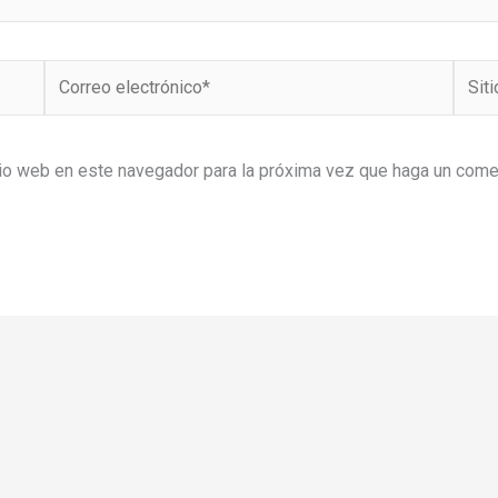
Correo
Sitio
electrónico*
Web
tio web en este navegador para la próxima vez que haga un come