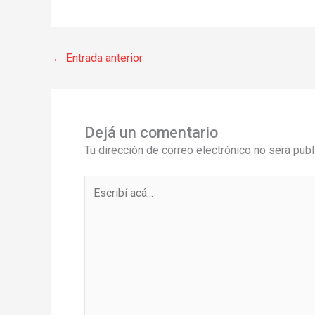
←
Entrada anterior
Dejá un comentario
Tu dirección de correo electrónico no será publ
Escribí
acá...