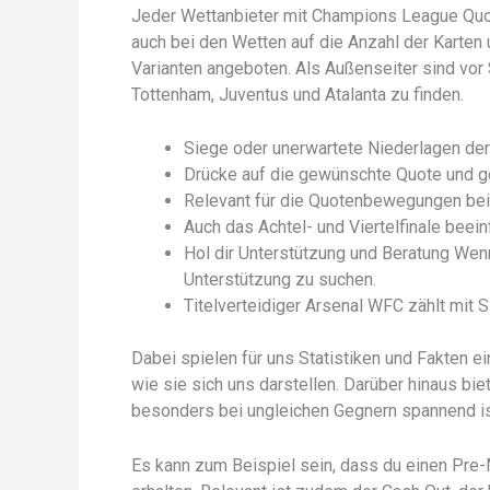
Jeder Wettanbieter mit Champions League Quot
auch bei den Wetten auf die Anzahl der Karten
Varianten angeboten. Als Außenseiter sind vo
Tottenham, Juventus und Atalanta zu finden.
Siege oder unerwartete Niederlagen der 
Drücke auf die gewünschte Quote und ge
Relevant für die Quotenbewegungen bei 
Auch das Achtel- und Viertelfinale beei
Hol dir Unterstützung und Beratung Wenn 
Unterstützung zu suchen.
Titelverteidiger Arsenal WFC zählt mit 
Dabei spielen für uns Statistiken und Fakten e
wie sie sich uns darstellen. Darüber hinaus bie
besonders bei ungleichen Gegnern spannend is
Es kann zum Beispiel sein, dass du einen Pr