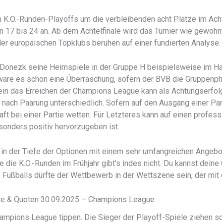
 K.O.-Runden-Playoffs um die verbleibenden acht Plätze im Achte
 17 bis 24 an. Ab dem Achtelfinale wird das Turnier wie gewohn
er europäischen Topklubs beruhen auf einer fundierten Analyse.
ar Donezk seine Heimspiele in der Gruppe H beispielsweise im H
g wäre es schon eine Überraschung, sofern der BVB die Gruppen
allein das Erreichen der Champions League kann als Achtungserfol
nach Paarung unterschiedlich. Sofern auf den Ausgang einer Part
t bei einer Partie wetten. Für Letzteres kann auf einen profes
sonders positiv hervorzugeben ist.
 in der Tiefe der Optionen mit einem sehr umfangreichen Angeb
die K.O.-Runden im Frühjahr gibt’s indes nicht. Du kannst dein
s Fußballs dürfte der Wettbewerb in der Wettszene sein, der mit
ose & Quoten 30.09.2025 – Champions League
hampions League tippen. Die Sieger der Playoff-Spiele ziehen schl