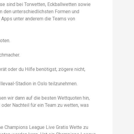
e sind bei Torwetten, Eckballwetten sowie
in den unterschiedlichsten Formen und
n Apps unter anderem die Teams von
oten.
uchmacher.
ät oder du Hilfe benötigst, zögere nicht,
llevaal-Stadion in Oslo teilzunehmen.
sen wir dann auf die besten Wettquoten hin,
l oder Nachteil für ein Team zu wetten, was
ne Champions League Live Gratis Wette zu