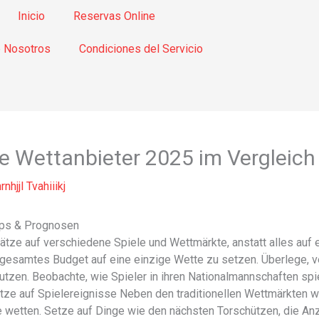
Inicio
Reservas Online
 Nosotros
Condiciones del Servicio
 Wettanbieter 2025 im Vergleich
rnhjjl Tvahiiikj
pps & Prognosen
sätze auf verschiedene Spiele und Wettmärkte, anstatt alles auf 
in gesamtes Budget auf eine einzige Wette zu setzen. Überlege, 
zen. Beobachte, wie Spieler in ihren Nationalmannschaften spie
tze auf Spielereignisse Neben den traditionellen Wettmärkten 
e wetten. Setze auf Dinge wie den nächsten Torschützen, die An