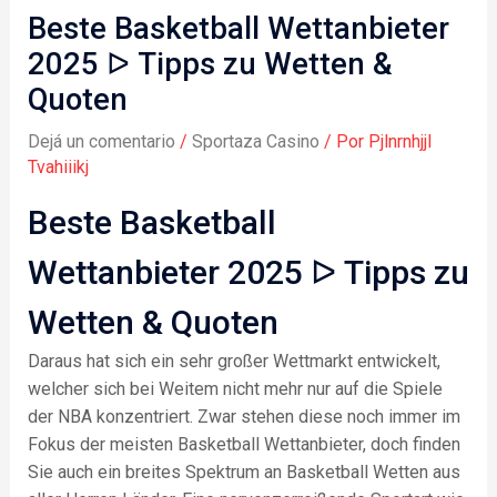
Beste Basketball Wettanbieter
2025 ᐅ Tipps zu Wetten &
Quoten
Dejá un comentario
/
Sportaza Casino
/ Por
Pjlnrnhjjl
Tvahiiikj
Beste Basketball
Wettanbieter 2025 ᐅ Tipps zu
Wetten & Quoten
Daraus hat sich ein sehr großer Wettmarkt entwickelt,
welcher sich bei Weitem nicht mehr nur auf die Spiele
der NBA konzentriert. Zwar stehen diese noch immer im
Fokus der meisten Basketball Wettanbieter, doch finden
Sie auch ein breites Spektrum an Basketball Wetten aus