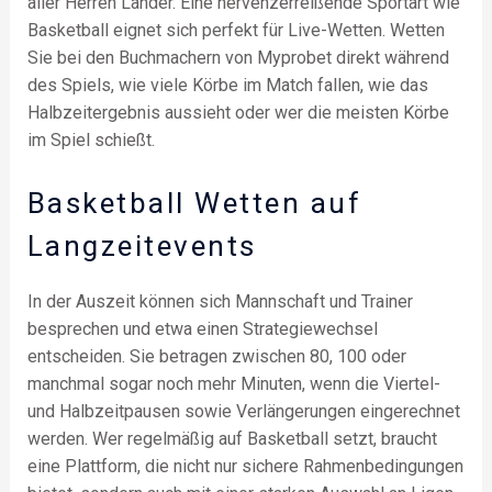
aller Herren Länder. Eine nervenzerreißende Sportart wie
Basketball eignet sich perfekt für Live-Wetten. Wetten
Sie bei den Buchmachern von Myprobet direkt während
des Spiels, wie viele Körbe im Match fallen, wie das
Halbzeitergebnis aussieht oder wer die meisten Körbe
im Spiel schießt.
Basketball Wetten auf
Langzeitevents
In der Auszeit können sich Mannschaft und Trainer
besprechen und etwa einen Strategiewechsel
entscheiden. Sie betragen zwischen 80, 100 oder
manchmal sogar noch mehr Minuten, wenn die Viertel-
und Halbzeitpausen sowie Verlängerungen eingerechnet
werden. Wer regelmäßig auf Basketball setzt, braucht
eine Plattform, die nicht nur sichere Rahmenbedingungen