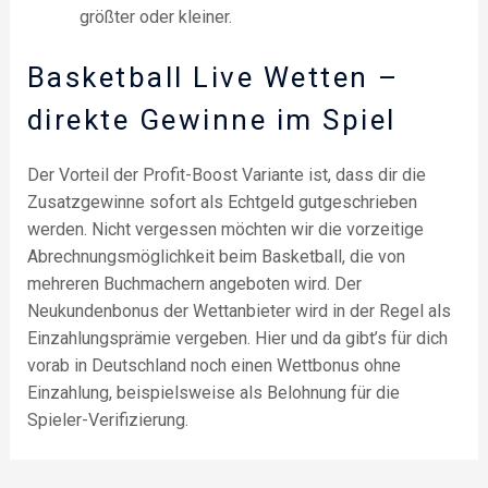
größter oder kleiner.
Basketball Live Wetten –
direkte Gewinne im Spiel
Der Vorteil der Profit-Boost Variante ist, dass dir die
Zusatzgewinne sofort als Echtgeld gutgeschrieben
werden. Nicht vergessen möchten wir die vorzeitige
Abrechnungsmöglichkeit beim Basketball, die von
mehreren Buchmachern angeboten wird. Der
Neukundenbonus der Wettanbieter wird in der Regel als
Einzahlungsprämie vergeben. Hier und da gibt’s für dich
vorab in Deutschland noch einen Wettbonus ohne
Einzahlung, beispielsweise als Belohnung für die
Spieler-Verifizierung.