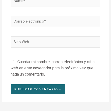
Correo
electrónico*
Sitio
Web
Guardar mi nombre, correo electrónico y sitio
web en este navegador para la próxima vez que
haga un comentario.