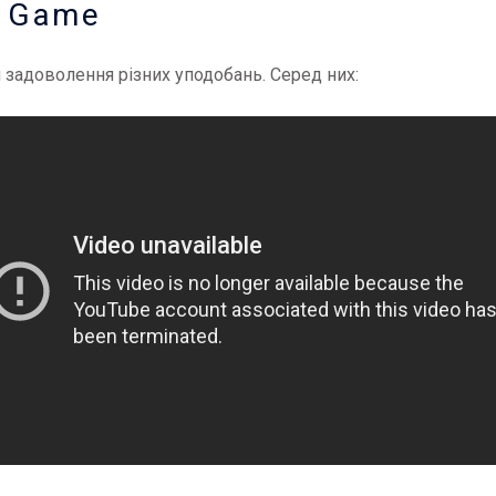
C Game
 задоволення різних уподобань. Серед них: