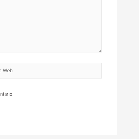
ntario.