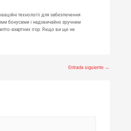
ваційні технології для забезпечення
рими бонусами і надзвичайно зручним
ипто-азартних ігор. Якщо ви ще не
Entrada siguiente
→