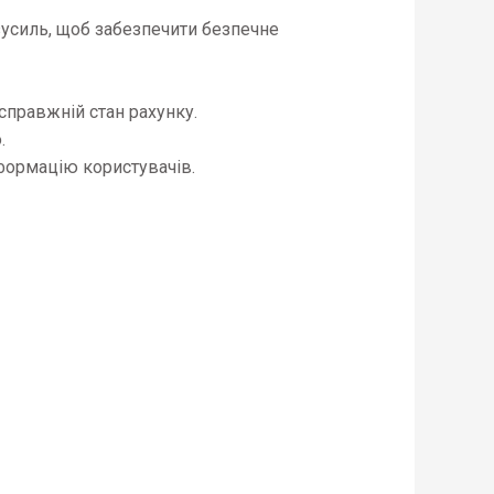
зусиль, щоб забезпечити безпечне
 справжній стан рахунку.
.
формацію користувачів.