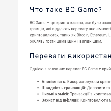
Что таке BC Game?
BC Game — це крипто казино, яке було зас
гравців, які віддають перевагу анонімності 
криптовалютах, таких як Bitcoin, Ethereum, L
роблять грати цікавішим і вигіднішим.
Переваги використа
Однією з головних переваг BC Game є прий
Анонімність:
Використовуючи криптов
Швидкість транзакцій:
Депозити та 
Низькі комісії:
Транзакції з криптов
Захист від інфляції:
Криптовалюти мо