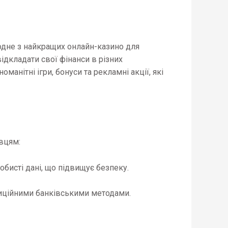
одне з найкращих онлайн-казино для
відкладати свої фінанси в різних
оманітні ігри, бонуси та рекламні акції, які
вцям:
бисті дані, що підвищує безпеку.
диційними банківськими методами.