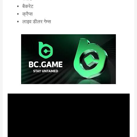
बैकरेट
क्रैप्स
लाइव डीलर गेम्स