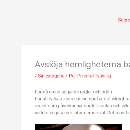
Ir
al
contenido
Sobre
Avslöja hemligheterna b
/
Sin categoría
/ Por
Pjlnrnhjjl Tvahiiikj
Förstå grundläggande regler och odds
För att lyckas inom casino spel är det viktigt f
regler som påverkar hur spelet spelas och vilk
värld och göra mer informerade val. Detta omfa