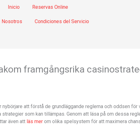
Inicio
Reservas Online
 Nosotros
Condiciones del Servicio
akom framgångsrika casinostrateg
ör nybörjare att förstå de grundläggande reglerna och oddsen för v
a strategier som kan tillämpas. Genom att läsa på om dessa regle
ttar även att
läs mer
om olika spelsystem för att maximera chanse