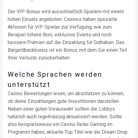
Der VIP-Bonus wird ausschließlich Spielern mit einem
hohen Einsatz angeboten. Casinos haben spezielle
Aktionen für VIP-Spieler zur Verfügung, wie zum
Beispiel höhere Boni, exklusive Events und noch
bessere Prämien auf die Einzahlung für Guthaben. Das
Bargeldbackbonus ist ein Bonus, mit dem Sie einen Teil
Ihrer Verluste zurückerhalten.
Welche Sprachen werden
unterstützt
Casino Bewertungen lesen, um abschätzen zu können,
ob deine Einzahlungen gute Investitionen darstellen.
Neben einer guten Vorauswahl sollten die Lobbys
natürlich auch regelmässig aktualisiert werden. Sollte
also beispielsweise ein Casino Relax Gaming im
Programm haben, aktuelle Top Titel wie die Dream Drop