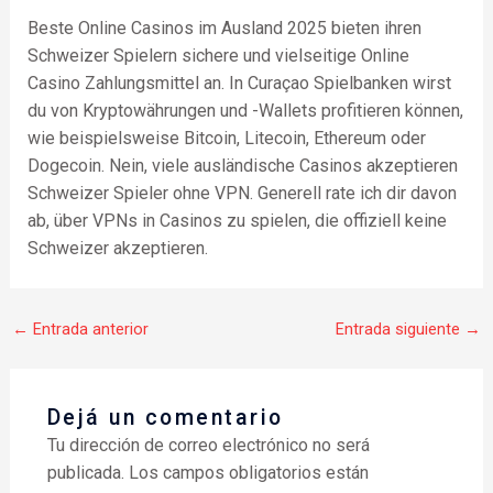
Beste Online Casinos im Ausland 2025 bieten ihren
Schweizer Spielern sichere und vielseitige Online
Casino Zahlungsmittel an. In Curaçao Spielbanken wirst
du von Kryptowährungen und -Wallets profitieren können,
wie beispielsweise Bitcoin, Litecoin, Ethereum oder
Dogecoin. Nein, viele ausländische Casinos akzeptieren
Schweizer Spieler ohne VPN. Generell rate ich dir davon
ab, über VPNs in Casinos zu spielen, die offiziell keine
Schweizer akzeptieren.
←
Entrada anterior
Entrada siguiente
→
Dejá un comentario
Tu dirección de correo electrónico no será
publicada.
Los campos obligatorios están