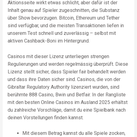
Aktionsseite wirkt etwas schlicht, aber dafür ist der
Inhalt genau auf Spieler zugeschnitten, die Substanz
über Show bevorzugen. Bitcoin, Ethereum und Tether
sind verfügbar, und die meisten Transaktionen liefen in
unserem Test schnell und zuverlässig – selbst mit
aktiven Cashback-Boni im Hintergrund.
Casinos mit dieser Lizenz unterliegen strengen
Regulierungen und werden regelmässig überprüft. Diese
Lizenz stellt sicher, dass Spieler fair behandelt werden
und dass ihre Daten sicher sind. Casinos, die von der
Gibraltar Regulatory Authority lizenziert wurden, sind
berühmte 888 Casino, Bwin und Betfair. In der Rangliste
mit den besten Online Casinos im Ausland 2025 erhältst
du zahlreiche Vorschläge, damit du eine Spielbank nach
deinen Vorstellungen finden kannst.
Mit diesem Betrag kannst du alle Spiele zocken,