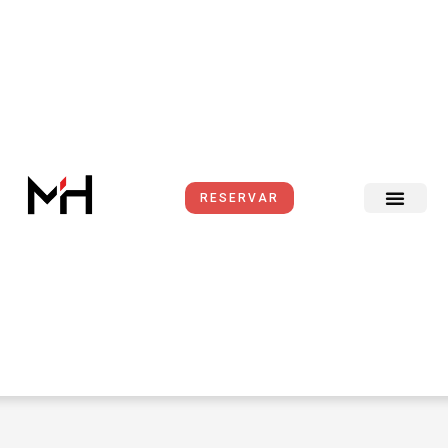
Ir
al
contenido
RESERVAR