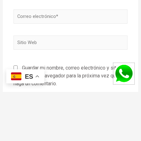
Correo
electrónico*
Sitio
Web
Guardar mi nombre, correo electrónico y sitio
web en este navegador para la próxima vez que
ES
haga un comentario.