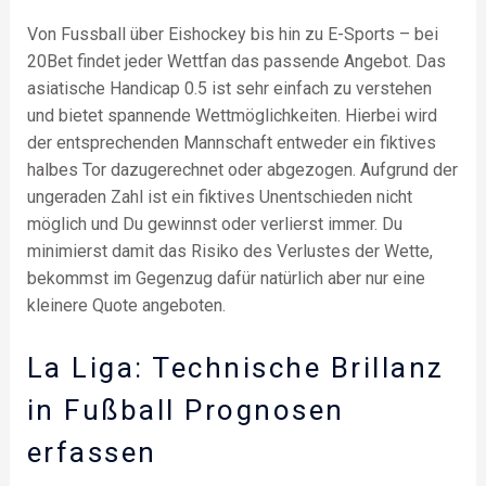
Von Fussball über Eishockey bis hin zu E-Sports – bei
20Bet findet jeder Wettfan das passende Angebot. Das
asiatische Handicap 0.5 ist sehr einfach zu verstehen
und bietet spannende Wettmöglichkeiten. Hierbei wird
der entsprechenden Mannschaft entweder ein fiktives
halbes Tor dazugerechnet oder abgezogen. Aufgrund der
ungeraden Zahl ist ein fiktives Unentschieden nicht
möglich und Du gewinnst oder verlierst immer. Du
minimierst damit das Risiko des Verlustes der Wette,
bekommst im Gegenzug dafür natürlich aber nur eine
kleinere Quote angeboten.
La Liga: Technische Brillanz
in Fußball Prognosen
erfassen