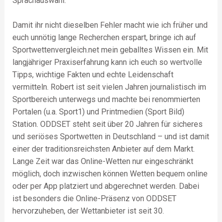
Sprachauswahl.
Damit ihr nicht dieselben Fehler macht wie ich früher und
euch unnötig lange Recherchen erspart, bringe ich auf
Sportwettenvergleich.net mein geballtes Wissen ein. Mit
langjähriger Praxiserfahrung kann ich euch so wertvolle
Tipps, wichtige Fakten und echte Leidenschaft
vermitteln. Robert ist seit vielen Jahren journalistisch im
Sportbereich unterwegs und machte bei renommierten
Portalen (u.a. Sport1) und Printmedien (Sport Bild)
Station. ODDSET steht seit über 20 Jahren für sicheres
und seriöses Sportwetten in Deutschland – und ist damit
einer der traditionsreichsten Anbieter auf dem Markt.
Lange Zeit war das Online-Wetten nur eingeschränkt
möglich, doch inzwischen können Wetten bequem online
oder per App platziert und abgerechnet werden. Dabei
ist besonders die Online-Präsenz von ODDSET
hervorzuheben, der Wettanbieter ist seit 30.