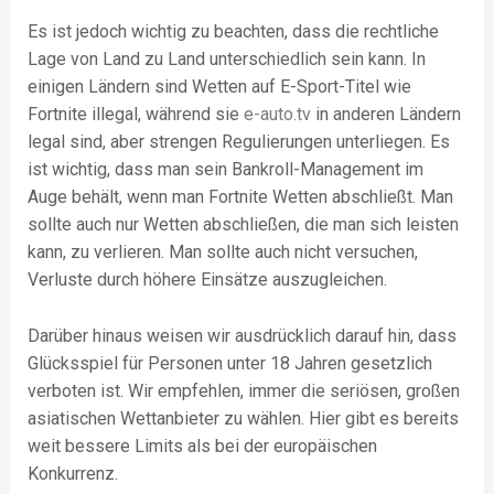
Es ist jedoch wichtig zu beachten, dass die rechtliche
Lage von Land zu Land unterschiedlich sein kann. In
einigen Ländern sind Wetten auf E-Sport-Titel wie
Fortnite illegal, während sie
e-auto.tv
in anderen Ländern
legal sind, aber strengen Regulierungen unterliegen. Es
ist wichtig, dass man sein Bankroll-Management im
Auge behält, wenn man Fortnite Wetten abschließt. Man
sollte auch nur Wetten abschließen, die man sich leisten
kann, zu verlieren. Man sollte auch nicht versuchen,
Verluste durch höhere Einsätze auszugleichen.
Darüber hinaus weisen wir ausdrücklich darauf hin, dass
Glücksspiel für Personen unter 18 Jahren gesetzlich
verboten ist. Wir empfehlen, immer die seriösen, großen
asiatischen Wettanbieter zu wählen. Hier gibt es bereits
weit bessere Limits als bei der europäischen
Konkurrenz.