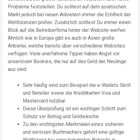
Probleme feststellen. Du solltest auf dem asiatischen
Markt jedoch bei neuen Anbietern immer die Echtheit der
Wettlizenzen prüfen. Zusätzlich solltest Du immer einen
Blick auf die Betreiberfirma hinter der Website werfen.
Ähnlich wie in Europa gibt es auch in Asien große
Anbieter, welche bereits über verschiedene Websites
verfügen. Viele unerfahrene Tipper haben Angst vor
unseriösen Bookies, die nur auf das Geld der Neulinge
aus sind.
Sehr häufig sind zum Beispiel die e-Wallets Skrill
und Neteller sowie die Kreditkarten Visa und
Mastercard nutzbar.
Diese Überprüfung ist ein wichtiger Schritt zum
Schutz vor Betrug und Geldwäsche.
Zu den wichtigsten Merkmalen eines sicheren
und seriösen Buchmachers gehört eine gültige
Wettlizenz bei einer bekannten Behörde in