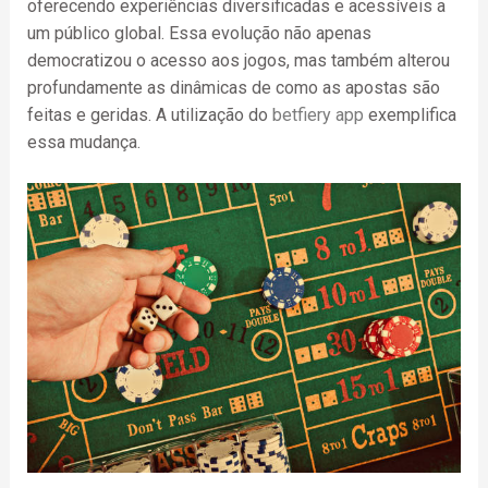
oferecendo experiências diversificadas e acessíveis a
um público global. Essa evolução não apenas
democratizou o acesso aos jogos, mas também alterou
profundamente as dinâmicas de como as apostas são
feitas e geridas. A utilização do
betfiery app
exemplifica
essa mudança.