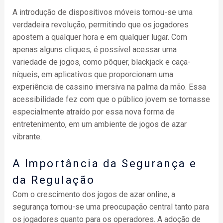
A introdução de dispositivos móveis tornou-se uma
verdadeira revolução, permitindo que os jogadores
apostem a qualquer hora e em qualquer lugar. Com
apenas alguns cliques, é possível acessar uma
variedade de jogos, como pôquer, blackjack e caça-
níqueis, em aplicativos que proporcionam uma
experiência de cassino imersiva na palma da mão. Essa
acessibilidade fez com que o público jovem se tornasse
especialmente atraído por essa nova forma de
entretenimento, em um ambiente de jogos de azar
vibrante.
A Importância da Segurança e
da Regulação
Com o crescimento dos jogos de azar online, a
segurança tornou-se uma preocupação central tanto para
os jogadores quanto para os operadores. A adoção de