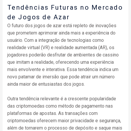
Tendências Futuras no Mercado
de Jogos de Azar
O futuro dos jogos de azar está repleto de inovações
que prometem aprimorar ainda mais a experiência do
usuário. Com a integração de tecnologias como
realidade virtual (VR) e realidade aumentada (AR), os
jogadores poderão desfrutar de ambientes de cassino
que imitam a realidade, oferecendo uma experiência
mais envolvente e interativa. Essa tendência indica um
novo patamar de imersão que pode atrair um número
ainda maior de entusiastas dos jogos.
Outra tendência relevante é a crescente popularidade
das criptomoedas como método de pagamento nas
plataformas de apostas. As transações com
criptomoedas oferecem maior privacidade e segurança,
além de tornarem o processo de depósito e saque mais