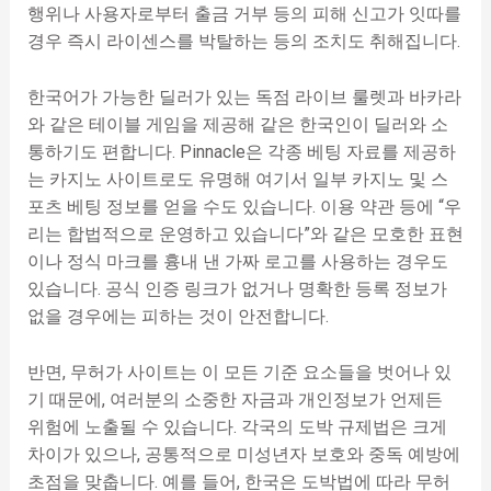
행위나 사용자로부터 출금 거부 등의 피해 신고가 잇따를
경우 즉시 라이센스를 박탈하는 등의 조치도 취해집니다.
한국어가 가능한 딜러가 있는 독점 라이브 룰렛과 바카라
와 같은 테이블 게임을 제공해 같은 한국인이 딜러와 소
통하기도 편합니다. Pinnacle은 각종 베팅 자료를 제공하
는 카지노 사이트로도 유명해 여기서 일부 카지노 및 스
포츠 베팅 정보를 얻을 수도 있습니다. 이용 약관 등에 “우
리는 합법적으로 운영하고 있습니다”와 같은 모호한 표현
이나 정식 마크를 흉내 낸 가짜 로고를 사용하는 경우도
있습니다. 공식 인증 링크가 없거나 명확한 등록 정보가
없을 경우에는 피하는 것이 안전합니다.
반면, 무허가 사이트는 이 모든 기준 요소들을 벗어나 있
기 때문에, 여러분의 소중한 자금과 개인정보가 언제든
위험에 노출될 수 있습니다. 각국의 도박 규제법은 크게
차이가 있으나, 공통적으로 미성년자 보호와 중독 예방에
초점을 맞춥니다. 예를 들어, 한국은 도박법에 따라 무허