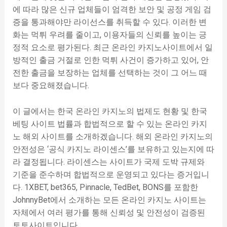
에 따라 많은 신규 업체들이 엄격한 보안 및 공정 게임 검
증을 통과해야만 라이선스를 취득할 수 있다. 이러한 변
화는 먹튀 우려를 줄이고, 이용자들의 신뢰를 높이는 긍
정적 요소로 평가된다. 최근 온라인 카지노사이트에서 일
방적인 출금 거절로 인한 먹튀 사건이 증가하고 있어, 안
전한 출금을 보장하는 업체를 선택하는 것이 그 어느 때
보다 중요해졌습니다.
이 글에서는 한국 온라인 카지노의 법제도 현황 및 한국
베팅 사이트 법률과 합법적으로 할 수 있는 온라인 카지
노 해외 사이트를 소개하겠습니다. 해외 온라인 카지노의
안전성은 ‘공식 카지노 라이센스’를 보유하고 있는지에 따
라 결정됩니다. 라이센스는 사이트가 국제 도박 규제와
기준을 준수하며 합법적으로 운영되고 있다는 증거입니
다. 1XBET, bet365, Pinnacle, TedBet, BONS를 포함한
JohnnyBet에서 소개하는 모든 온라인 카지노 사이트는
자체에서 여러 평가를 통해 신뢰성 및 안전성이 검증된
토토사이트입니다.