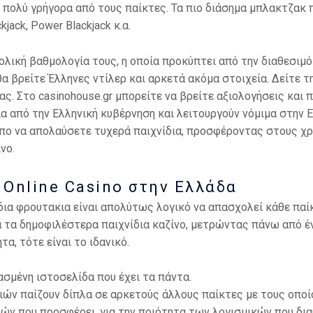
λύ γρήγορα από τους παίκτες. Τα πιο διάσημα μπλακτζακ παιχν
ckjack, Power Blackjack κ.α.
υνολική βαθμολογία τους, η οποία προκύπτει από την διαθεσι
βρείτε Έλληνες ντίλερ και αρκετά ακόμα στοιχεία. Δείτε την 
ς. Στο casinohouse.gr μπορείτε να βρείτε αξιολογήσεις και π
δεια από την Ελληνική κυβέρνηση και λειτουργούν νόμιμα στην 
όπο να απολαύσετε τυχερά παιχνίδια, προσφέροντας στους χ
νο.
Online Casino στην Ελλάδα
ια φρουτακια είναι απολύτως λογικό να απασχολεί κάθε παίκτ
τα δημοφιλέστερα παιχνίδια καζίνο, μετρώντας πάνω από έν
α, τότε είναι το ιδανικό.
ιασμένη ιστοσελίδα που έχει τα πάντα.
ιών παίζουν δίπλα σε αρκετούς άλλους παίκτες με τους οποί
διών που προσφέρει, για την ποιότητα των λογισμικών που δια