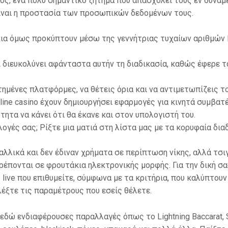
έλος, ένα πολύ σημαντικό ζήτημα που απασχολεί τους εν δυνάμε
είναι η προστασία των προσωπικών δεδομένων τους.
ια όμως προκύπτουν μέσω της γεννήτριας τυχαίων αριθμών R
ι διευκολύνει αφάνταστα αυτήν τη διαδικασία, καθώς έφερε 
τημένες πλατφόρμες, να θέτεις όρια και να αντιμετωπίζεις τ
line casino έχουν δημιουργήσει εφαρμογές για κινητά συμβατές
ητα να κάνει ότι θα έκανε και στον υπολογιστή του.
λογές σας; Ρίξτε μια ματιά στη λίστα μας με τα κορυφαία δια
λλικά και δεν έδιναν χρήματα σε περίπτωση νίκης, αλλά τσιγ
ρέπονται σε φρουτάκια ηλεκτρονικής μορφής. Για την δική σ
 live που επιθυμείτε, σύμφωνα με τα κριτήρια, που καλύπτου
ιλέξτε τις παραμέτρους που εσείς θέλετε.
εδώ ενδιαφέρουσες παραλλαγές όπως το Lightning Baccarat, Sp