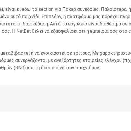
t, είναι κι εδώ το section για Πόκερ συνεδρίες. Παλαιότερα,
ένο αυτό παιχνίδι. Επιπλέον, η πλατφόρμα μας παρέχει πληρο
ότητα τη διασκέδαση. Αυτά τα εργαλεία είναι διαθέσιμα σε όλ
ς. Η NetBet θέλει να εξασφαλίσει ότι η εμπειρία σας στο cas
να μεταβιβαστεί ή να ενοικιαστεί σε τρίτους. Με χαρακτηριστ
τφόρμες συνεργάζονται με ανεξάρτητες εταιρείες ελέγχου (π.χ
θμών (RNG) και τη δικαιοσύνη των παιχνιδιών.