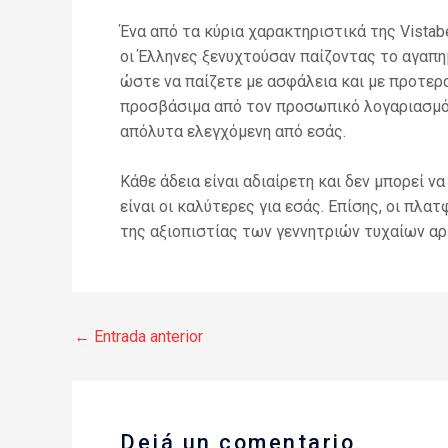
Ένα από τα κύρια χαρακτηριστικά της Vistabe
οι Έλληνες ξενυχτούσαν παίζοντας το αγαπημ
ώστε να παίζετε με ασφάλεια και με προτεραι
προσβάσιμα από τον προσωπικό λογαριασμό σα
απόλυτα ελεγχόμενη από εσάς.
Κάθε άδεια είναι αδιαίρετη και δεν μπορεί 
είναι οι καλύτερες για εσάς. Επίσης, οι πλα
της αξιοπιστίας των γεννητριών τυχαίων αρι
←
Entrada anterior
Dejá un comentario