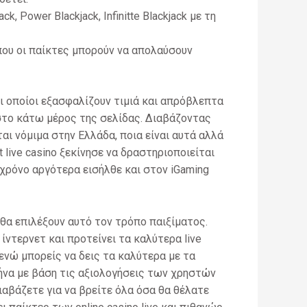
 Power Blackjack, Infinitte Blackjack με τη
όπου οι παίκτες μπορούν να απολαύσουν
ι οποίοι εξασφαλίζουν τιμιά και απρόβλεπτα
στο κάτω μέρος της σελίδας. Διαβάζοντας
αι νόμιμα στην Ελλάδα, ποια είναι αυτά αλλά
 live casino ξεκίνησε να δραστηριοποιείται
 χρόνο αργότερα εισήλθε και στον iGaming
 θα επιλέξουν αυτό τον τρόπο παιξίματος.
ο ίντερνετ και προτείνει τα καλύτερα live
 ενώ μπορείς να δεις τα καλύτερα με τα
ήνα με βάση τις αξιολογήσεις των χρηστών
διαβάζετε για να βρείτε όλα όσα θα θέλατε