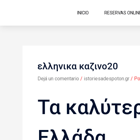
Ir
al
INICIO
RESERVAS ONLIN
contenido
ελληνικα καζινο20
Dejá un comentario
/
istoriesadespoton.gr
/ P
Τα καλύτερ
Ελλάδα