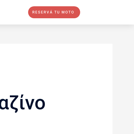
RESERVÁ TU MOTO
αζίνο