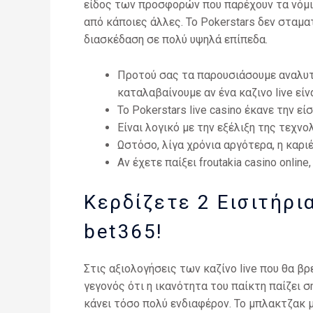
είδος των προσφορών που παρέχουν τα νόμιμ
από κάποιες άλλες. Το Pokerstars δεν σταμα
διασκέδαση σε πολύ υψηλά επίπεδα.
Προτού σας τα παρουσιάσουμε αναλυτι
καταλαβαίνουμε αν ένα καζινο live είν
Το Pokerstars live casino έκανε την ε
Είναι λογικό με την εξέλιξη της τεχν
Ωστόσο, λίγα χρόνια αργότερα, η καρ
Αν έχετε παίξει froutakia casino online
Κερδίζετε 2 Εισιτήρι
bet365!
Στις αξιολογήσεις των καζίνο live που θα β
γεγονός ότι η ικανότητα του παίκτη παίζει σ
κάνει τόσο πολύ ενδιαφέρον. Το μπλακτζακ μ