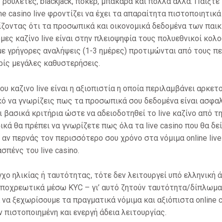
ρουλέτες, blackjack, πόκερ, μπακαρά και πολλά άλλα. Παίξτε 
e casino live φροντίζει να έχει τα απαραίτητα πιστοποιητικά 
ζοντας ότι τα προσωπικά και οικονομικά δεδομένα των παικ
ες καζίνο live είναι στην πλειοψηφία τους πολυεθνικοί κολο
 με γρήγορες αναλήψεις (1-3 ημέρες) προτιμώνται από τους 
ρίς μεγάλες καθυστερήσεις.
του καζινο live είναι η αξιοπιστία η οποία περιλαμβάνει αρκ
ικό να γνωρίζεις πως τα προσωπικά σου δεδομένα είναι ασφαλή
 βασικά κριτήρια ώστε να αδειοδοτηθεί το live καζίνο από τ
κά θα πρέπει να γνωρίζετε πως όλα τα live casino που θα δεί
 αν περνάς τον περισσότερο σου χρόνο στα νόμιμα online live
σπένς του live casino.
χο ηλικίας ή ταυτότητας, τότε δεν λειτουργεί υπό ελληνική ά
ι υποχρεωτικά μέσω KYC – γι’ αυτό ζητούν ταυτότητα/δίπλωμ
 να ξεχωρίσουμε τα πραγματικά νόμιμα και αξιόπιστα online 
 πιστοποιημένη και ενεργή άδεια λειτουργίας.