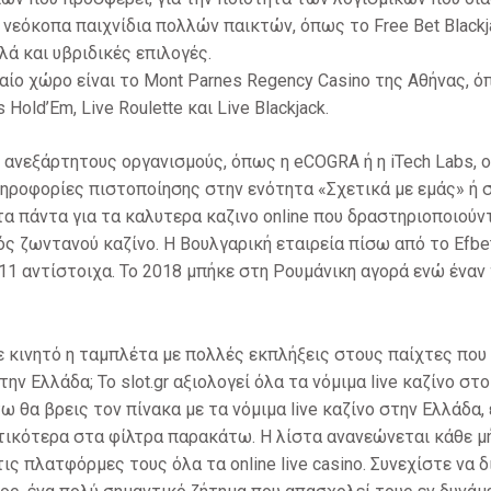
εόκοπα παιχνίδια πολλών παικτών, όπως το Free Bet Blackjack,
ά και υβριδικές επιλογές.
αίο χώρο είναι το Mont Parnes Regency Casino της Αθήνας, 
old’Em, Live Roulette και Live Blackjack.
 ανεξάρτητους οργανισμούς, όπως η eCOGRA ή η iTech Labs, ο
ηροφορίες πιστοποίησης στην ενότητα «Σχετικά με εμάς» ή 
α πάντα για τα καλυτερα καζινο online που δραστηριοποιούντ
ενός ζωντανού καζίνο. Η Βουλγαρική εταιρεία πίσω από το Efbet
11 αντίστοιχα. Το 2018 μπήκε στη Ρουμάνικη αγορά ενώ έναν
 σε κινητό η ταμπλέτα με πολλές εκπλήξεις στους παίχτες που
στην Ελλάδα; Το slot.gr αξιολογεί όλα τα νόμιμα live καζίνο στ
ω θα βρεις τον πίνακα με τα νόμιμα live καζίνο στην Ελλάδα,
τικότερα στα φίλτρα παρακάτω. Η λίστα ανανεώνεται κάθε μ
ις πλατφόρμες τους όλα τα online live casino. Συνεχίστε να 