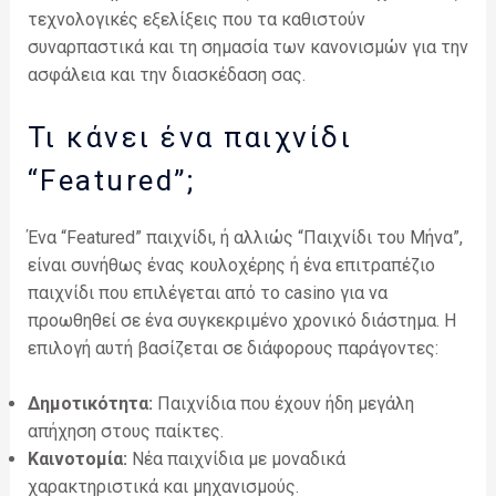
τεχνολογικές εξελίξεις που τα καθιστούν
συναρπαστικά και τη σημασία των κανονισμών για την
ασφάλεια και την διασκέδαση σας.
Τι κάνει ένα παιχνίδι
“Featured”;
Ένα “Featured” παιχνίδι, ή αλλιώς “Παιχνίδι του Μήνα”,
είναι συνήθως ένας κουλοχέρης ή ένα επιτραπέζιο
παιχνίδι που επιλέγεται από το casino για να
προωθηθεί σε ένα συγκεκριμένο χρονικό διάστημα. Η
επιλογή αυτή βασίζεται σε διάφορους παράγοντες:
Δημοτικότητα:
Παιχνίδια που έχουν ήδη μεγάλη
απήχηση στους παίκτες.
Καινοτομία:
Νέα παιχνίδια με μοναδικά
χαρακτηριστικά και μηχανισμούς.