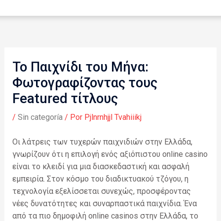
Το Παιχνίδι του Μήνα:
Φωτογραφίζοντας τους
Featured τίτλους
/
Sin categoría
/ Por
Pjlnrnhjjl Tvahiiikj
Οι λάτρεις των τυχερών παιχνιδιών στην Ελλάδα,
γνωρίζουν ότι η επιλογή ενός αξιόπιστου online casino
είναι το κλειδί για μια διασκεδαστική και ασφαλή
εμπειρία. Στον κόσμο του διαδικτυακού τζόγου, η
τεχνολογία εξελίσσεται συνεχώς, προσφέροντας
νέες δυνατότητες και συναρπαστικά παιχνίδια. Ένα
από τα πιο δημοφιλή online casinos στην Ελλάδα, το