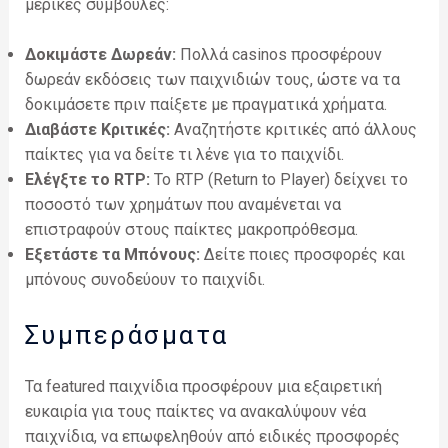
μερικές συμβουλές:
Δοκιμάστε Δωρεάν:
Πολλά casinos προσφέρουν
δωρεάν εκδόσεις των παιχνιδιών τους, ώστε να τα
δοκιμάσετε πριν παίξετε με πραγματικά χρήματα.
Διαβάστε Κριτικές:
Αναζητήστε κριτικές από άλλους
παίκτες για να δείτε τι λένε για το παιχνίδι.
Ελέγξτε το RTP:
Το RTP (Return to Player) δείχνει το
ποσοστό των χρημάτων που αναμένεται να
επιστραφούν στους παίκτες μακροπρόθεσμα.
Εξετάστε τα Μπόνους:
Δείτε ποιες προσφορές και
μπόνους συνοδεύουν το παιχνίδι.
Συμπεράσματα
Τα featured παιχνίδια προσφέρουν μια εξαιρετική
ευκαιρία για τους παίκτες να ανακαλύψουν νέα
παιχνίδια, να επωφεληθούν από ειδικές προσφορές