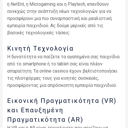
η NetEnt, η Microgaming και η Playtech, επενδύουν
συνεχώς στην ανάπτυξη νέων τεχνολογιών για να
προσφέρουν μια πιο συναρπαστική και ρεαλιστική
εμπειρία παιχνιδιού. Ας δούμε μερικές από τις
βασικές τεχνολογικές τάσεις:
Κινητή Τεχνολογία
Η δυνατότητα να παίζετε τα αγαπημένα σας παιχνίδια
από το smartphone ή το tablet σας είναι πλέον
απαραίτητη. Τα online casinos έχουν βελτιστοποιήσει
τις πλατφόρμες τους για κινητές συσκευές,
προσφέροντας μια απρόσκοπτη εμπειρία παιχνιδιού.
Εικονική Πραγματικότητα (VR)
και Επαυξημένη
Πραγματικότητα (AR)
Η VR και η AR είναι τεχνολογίες που αρχίζουν να