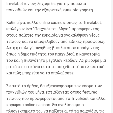
trivelabet review
, ξεχωρίζει για την ποικιλία
παιχνιδιών και την εξαιρετική εμπειρία χρήστη.
Κάθε μήνα, πολλά online casinos, όπως το Trivelabet,
επιλέγουν ένα “Παιχνίδι του Μήνα”, προσφέροντας
στους παίκτες την ευκαιρία να ανακαλύψουν νέους
τίτλους και να επωφεληθούν από ειδικές προσφορές.
Αυτή η επιλογή συνήθως βασίζεται σε παράγοντες
όπως η δημοτικότητα του παιχνιδιού, η καινοτομία
του και η πιθανότητα μεγάλων κερδών. Ας ρίξουμε μια
ματιά στο τι κάνει αυτά τα παιχνίδια τόσο ελκυστικά
και πώς μπορείτε να τα απολαύσετε.
Σε αυτό το άρθρο, θα εξερευνήσουμε τον κόσμο των
παιχνιδιών του μήνα, εστιάζοντας στους featured
τίτλους που προσφέρονται από το Trivelabet και άλλα
κορυφαία online casinos. Θα αναλύσουμε τα
πλεονεκτήματα του να παίζετε αυτά τα παιχνίδια, τις