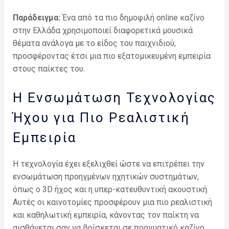
Παράδειγμα:
Ένα από τα πιο δημοφιλή online καζίνο
στην Ελλάδα χρησιμοποιεί διαφορετικά μουσικά
θέματα ανάλογα με το είδος του παιχνιδιού,
προσφέροντας έτσι μια πιο εξατομικευμένη εμπειρία
στους παίκτες του.
Η Ενσωμάτωση Τεχνολογίας
Ήχου για Πιο Ρεαλιστική
Εμπειρία
Η τεχνολογία έχει εξελιχθεί ώστε να επιτρέπει την
ενσωμάτωση προηγμένων ηχητικών συστημάτων,
όπως ο 3D ήχος και η υπερ-κατευθυντική ακουστική.
Αυτές οι καινοτομίες προσφέρουν μια πιο ρεαλιστική
και καθηλωτική εμπειρία, κάνοντας τον παίκτη να
αισθάνεται σαν να βρίσκεται σε πραγματικό καζίνο.