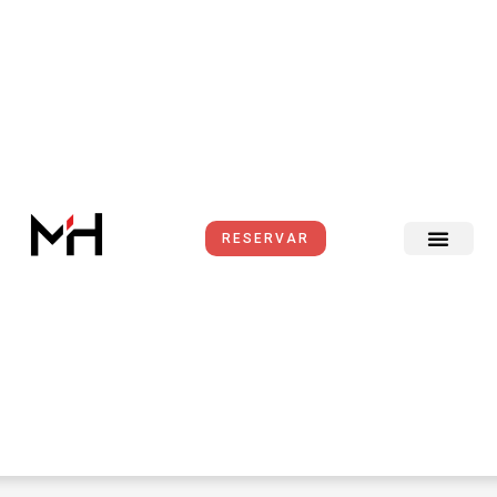
Ir
al
contenido
RESERVAR