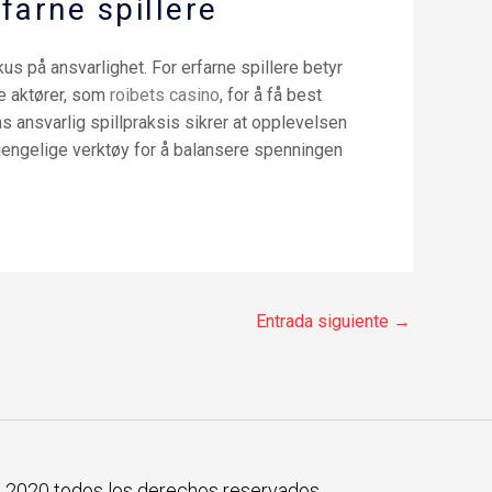
farne spillere
s på ansvarlighet. For erfarne spillere betyr
te aktører, som
roibets casino
, for å få best
ns ansvarlig spillpraksis sikrer at opplevelsen
lgjengelige verktøy for å balansere spenningen
Entrada siguiente
→
 2020 todos los derechos reservados.