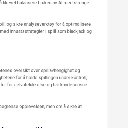
å likevel balansere bruken av AI med strenge
ill og sikre analyseverktøy for å optimalisere
med innsatsstrategier i spill som blackjack og
hetenes oversikt over spillavhengighet og
etene for å holde spillingen under kontroll,
ter for selvutelukkelse og har kundeservice
m å begrense opplevelsen, men om å sikre at