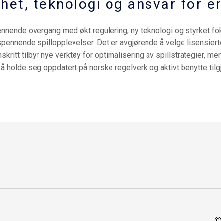
et, teknologi og ansvar for er
nnende overgang med økt regulering, ny teknologi og styrket foku
g spennende spillopplevelser. Det er avgjørende å velge lisensier
ritt tilbyr nye verktøy for optimalisering av spillstrategier, me
les å holde seg oppdatert på norske regelverk og aktivt benytte ti
©