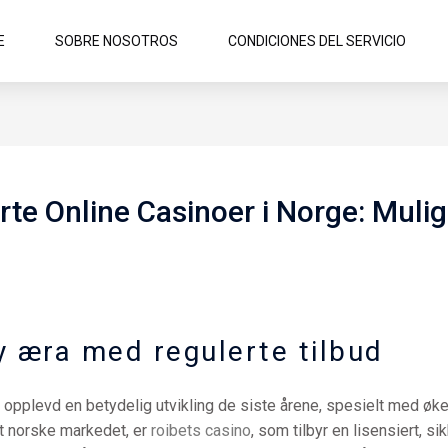
E
SOBRE NOSOTROS
CONDICIONES DEL SERVICIO
te Online Casinoer i Norge: Mulig
Ny æra med regulerte tilbud
g opplevd en betydelig utvikling de siste årene, spesielt med øk
t norske markedet, er
roibets casino
, som tilbyr en lisensiert, s