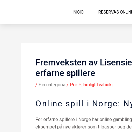
Ir
al
INICIO
RESERVAS ONLIN
contenido
Fremveksten av Lisensier
erfarne spillere
/
Sin categoría
/ Por
Pjlnrnhjjl Tvahiiikj
Online spill i Norge: 
For erfarne spillere i Norge har online gamblin
eksempel på nye aktører som tilpasser seg de