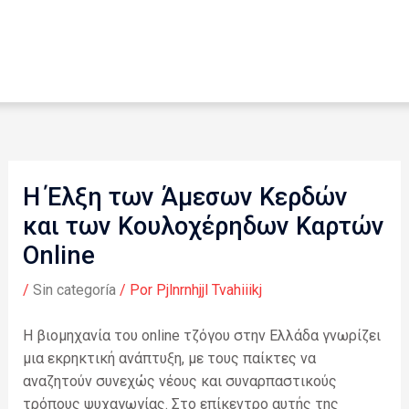
Η Έλξη των Άμεσων Κερδών
και των Κουλοχέρηδων Καρτών
Online
/
Sin categoría
/ Por
Pjlnrnhjjl Tvahiiikj
Η βιομηχανία του online τζόγου στην Ελλάδα γνωρίζει
μια εκρηκτική ανάπτυξη, με τους παίκτες να
αναζητούν συνεχώς νέους και συναρπαστικούς
τρόπους ψυχαγωγίας. Στο επίκεντρο αυτής της