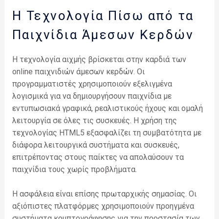
Η Τεχνολογία Πίσω από τα
Παιχνίδια Άμεσων Κερδών
Η τεχνολογία αιχμής βρίσκεται στην καρδιά των
online παιχνιδιών άμεσων κερδών. Οι
προγραμματιστές χρησιμοποιούν εξελιγμένα
λογισμικά για να δημιουργήσουν παιχνίδια με
εντυπωσιακά γραφικά, ρεαλιστικούς ήχους και ομαλή
λειτουργία σε όλες τις συσκευές. Η χρήση της
τεχνολογίας HTML5 εξασφαλίζει τη συμβατότητα με
διάφορα λειτουργικά συστήματα και συσκευές,
επιτρέποντας στους παίκτες να απολαύσουν τα
παιχνίδια τους χωρίς προβλήματα.
Η ασφάλεια είναι επίσης πρωταρχικής σημασίας. Οι
αξιόπιστες πλατφόρμες χρησιμοποιούν προηγμένα
συστήματα κρυπτογράφησης για την προστασία των