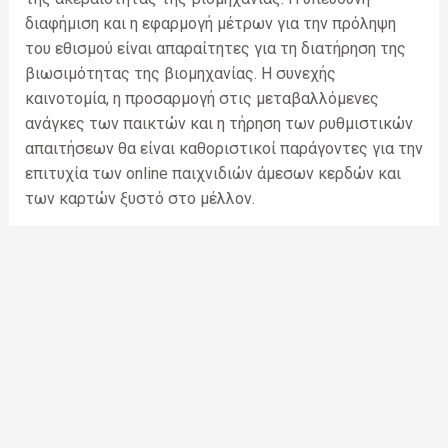
διαφήμιση και η εφαρμογή μέτρων για την πρόληψη
του εθισμού είναι απαραίτητες για τη διατήρηση της
βιωσιμότητας της βιομηχανίας. Η συνεχής
καινοτομία, η προσαρμογή στις μεταβαλλόμενες
ανάγκες των παικτών και η τήρηση των ρυθμιστικών
απαιτήσεων θα είναι καθοριστικοί παράγοντες για την
επιτυχία των online παιχνιδιών άμεσων κερδών και
των καρτών ξυστό στο μέλλον.
←
Entrada anterior
Entrada siguiente
→