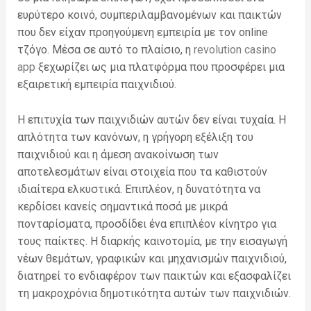
ευρύτερο κοινό, συμπεριλαμβανομένων και παικτών
που δεν είχαν προηγούμενη εμπειρία με τον online
τζόγο. Μέσα σε αυτό το πλαίσιο, η
revolution casino
app
ξεχωρίζει ως μια πλατφόρμα που προσφέρει μια
εξαιρετική εμπειρία παιχνιδιού.
Η επιτυχία των παιχνιδιών αυτών δεν είναι τυχαία. Η
απλότητα των κανόνων, η γρήγορη εξέλιξη του
παιχνιδιού και η άμεση ανακοίνωση των
αποτελεσμάτων είναι στοιχεία που τα καθιστούν
ιδιαίτερα ελκυστικά. Επιπλέον, η δυνατότητα να
κερδίσει κανείς σημαντικά ποσά με μικρά
πονταρίσματα, προσδίδει ένα επιπλέον κίνητρο για
τους παίκτες. Η διαρκής καινοτομία, με την εισαγωγή
νέων θεμάτων, γραφικών και μηχανισμών παιχνιδιού,
διατηρεί το ενδιαφέρον των παικτών και εξασφαλίζει
τη μακροχρόνια δημοτικότητα αυτών των παιχνιδιών.