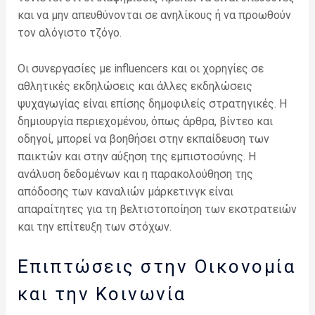
και να μην απευθύνονται σε ανηλίκους ή να προωθούν
τον αλόγιστο τζόγο.
Οι συνεργασίες με influencers και οι χορηγίες σε
αθλητικές εκδηλώσεις και άλλες εκδηλώσεις
ψυχαγωγίας είναι επίσης δημοφιλείς στρατηγικές. Η
δημιουργία περιεχομένου, όπως άρθρα, βίντεο και
οδηγοί, μπορεί να βοηθήσει στην εκπαίδευση των
παικτών και στην αύξηση της εμπιστοσύνης. Η
ανάλυση δεδομένων και η παρακολούθηση της
απόδοσης των καναλιών μάρκετινγκ είναι
απαραίτητες για τη βελτιστοποίηση των εκστρατειών
και την επίτευξη των στόχων.
Επιπτώσεις στην Οικονομία
και την Κοινωνία