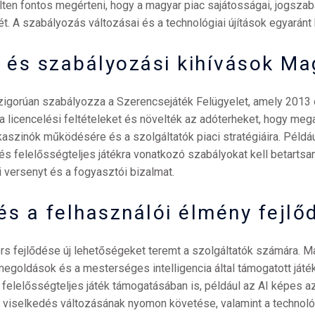
ten fontos megérteni, hogy a magyar piac sajátosságai, jogsza
ét. A szabályozás változásai és a technológiai újítások egyaránt 
t és szabályozási kihívások M
gorúan szabályozza a Szerencsejáték Felügyelet, amely 2013 ót
a licencelési feltételeket és növelték az adóterheket, hogy meg
kaszinók működésére és a szolgáltatók piaci stratégiáira. Példá
s felelősségteljes játékra vonatkozó szabályokat kell betartsan
 versenyt és a fogyasztói bizalmat.
és a felhasználói élmény fejlő
rs fejlődése új lehetőségeket teremt a szolgáltatók számára. M
ú megoldások és a mesterséges intelligencia által támogatott já
felelősségteljes játék támogatásában is, például az AI képes az
 viselkedés változásának nyomon követése, valamint a technológ