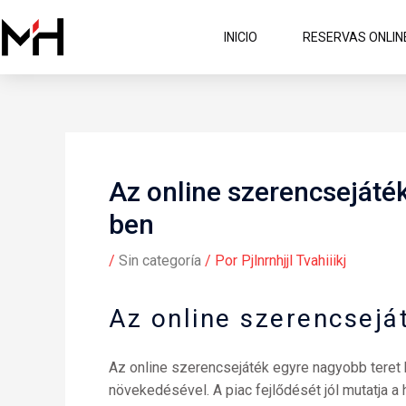
Ir
al
INICIO
RESERVAS ONLIN
contenido
Az online szerencsejáté
ben
/
Sin categoría
/ Por
Pjlnrnhjjl Tvahiiikj
Az online szerencsejá
Az online szerencsejáték egyre nagyobb teret 
növekedésével. A piac fejlődését jól mutatja a